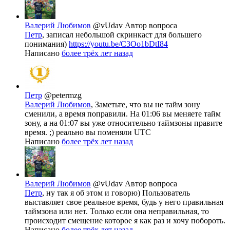
Валерий Любимов
@vUdav
Автор вопроса
Петр
, записал небольшой скринкаст для большего
понимания)
https://youtu.be/C3Oo1bDtI84
Написано
более трёх лет назад
Петр
@petermzg
Валерий Любимов
, Заметьте, что вы не тайм зону
сменили, а время поправили. На 01:06 вы меняете тайм
зону, а на 01:07 вы уже относительно таймзоны правите
время. ;) реально вы поменяли UTC
Написано
более трёх лет назад
Валерий Любимов
@vUdav
Автор вопроса
Петр
, ну так я об этом и говорю) Пользователь
выставляет свое реальное время, будь у него правильная
таймзона или нет. Только если она неправильная, то
происходит смещение которое я как раз и хочу побороть.
Написано
более трёх лет назад