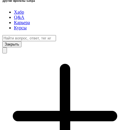
другие проекты хабра
Хабр
Q&A
Карьера
Курсы
Закрыть