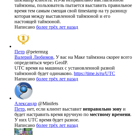
таймзоны, пользователь пытается выставить правильное
время тем самым смещая свой timestamp на ту разницу
которая между выставленной таймзоной и его
настоящей таймзоной.
Написано
более трёх лет назад
Петр
@petermzg
Валерий Любимов
, У вас на Маке таймзона скорее всего
определяться через GeoIP.
UTC время на машинах с установленной разной
таймзоной будет одинаково.
https://time.is/ru/UTC
Написано
более трёх лет назад
Александр
@Minifets
Петр
, нет, если клиент выставит
неправильно зону
и
будет настравить время вручную по
местному времени
.
У них UTC время будет разное.
Написано
более трёх лет назад