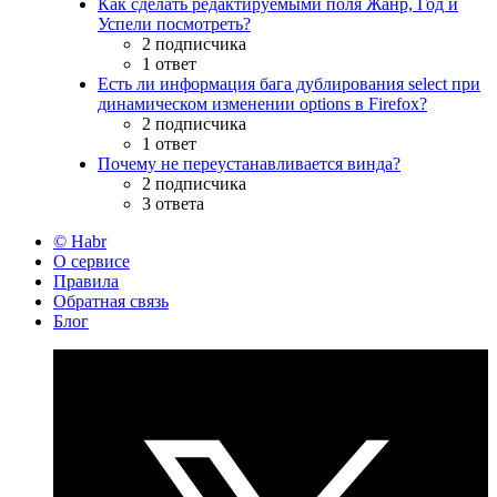
Как сделать редактируемыми поля Жанр, Год и
Успели посмотреть?
2 подписчика
1 ответ
Есть ли информация бага дублирования select при
динамическом изменении options в Firefox?
2 подписчика
1 ответ
Почему не переустанавливается винда?
2 подписчика
3 ответа
© Habr
О сервисе
Правила
Обратная связь
Блог