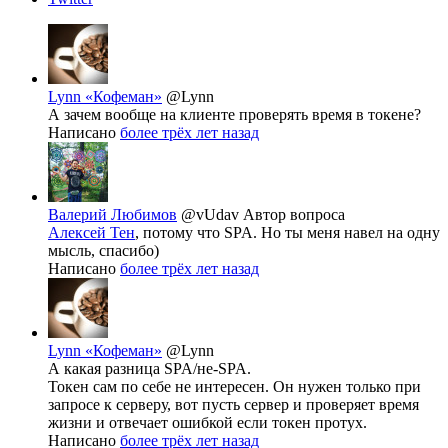
Lynn «Кофеман»
@Lynn
А зачем вообще на клиенте проверять время в токене?
Написано
более трёх лет назад
Валерий Любимов
@vUdav
Автор вопроса
Алексей Тен
, потому что SPA. Но ты меня навел на одну
мысль, спасибо)
Написано
более трёх лет назад
Lynn «Кофеман»
@Lynn
А какая разница SPA/не-SPA.
Токен сам по себе не интересен. Он нужен только при
запросе к серверу, вот пусть сервер и проверяет время
жизни и отвечает ошибкой если токен протух.
Написано
более трёх лет назад