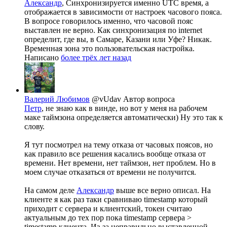
Александр
, Синхронизируется именно UTC время, а
отображается в зависимости от настроек часового пояса.
В вопросе говорилось именно, что часовой пояс
выставлен не верно. Как синхронизация по internet
определит, где вы, в Самаре, Казани или Уфе? Никак.
Временная зона это пользовательская настройка.
Написано
более трёх лет назад
Валерий Любимов
@vUdav
Автор вопроса
Петр
, не знаю как в винде, но вот у меня на рабочем
маке таймзона определяется автоматически) Ну это так к
слову.
Я тут посмотрел на тему отказа от часовых поясов, но
как правило все решения касались вообще отказа от
времени. Нет времени, нет таймзон, нет проблем. Но в
моем случае отказаться от времени не получится.
На самом деле
Александр
выше все верно описал. На
клиенте я как раз таки сравниваю timestamp который
приходит с сервера и клиентский, токен считаю
актуальным до тех пор пока timestamp сервера >
timestamp клиента. Из-за неправильно выставленной