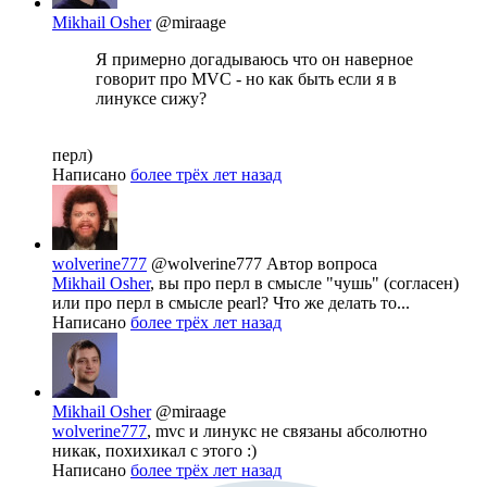
Mikhail Osher
@miraage
Я примерно догадываюсь что он наверное
говорит про MVC - но как быть если я в
линуксе сижу?
перл)
Написано
более трёх лет назад
wolverine777
@wolverine777
Автор вопроса
Mikhail Osher
, вы про перл в смысле "чушь" (согласен)
или про перл в смысле pearl? Что же делать то...
Написано
более трёх лет назад
Mikhail Osher
@miraage
wolverine777
, mvc и линукс не связаны абсолютно
никак, похихикал с этого :)
Написано
более трёх лет назад