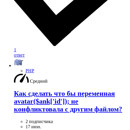
1
ответ
PHP
Средний
Как сделать что бы переменная
avatar($ank['id']); не
конфликтовала с другим файлом?
2 подписчика
17 июн.