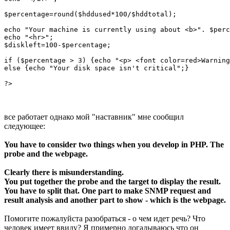
$percentage=round($hddused*100/$hddtotal);

echo "Your machine is currently using about <b>". $perc
echo "<hr>";

$diskleft=100-$percentage;

if ($percentage > 3) {echo "<p> <font color=red>Warning
else {echo "Your disk space isn't critical";}

?>
все работает однако мой "наставник" мне сообщил
следующее:
You have to consider two things when you develop in PHP. The
probe and the webpage.
Clearly there is misunderstanding.
You put together the probe and the target to display the result.
You have to split that. One part to make SNMP request and
result analysis and another part to show - which is the webpage.
Помогите пожалуйста разобраться - о чем идет речь? Что
человек имеет ввиду? Я примерно догадываюсь что он