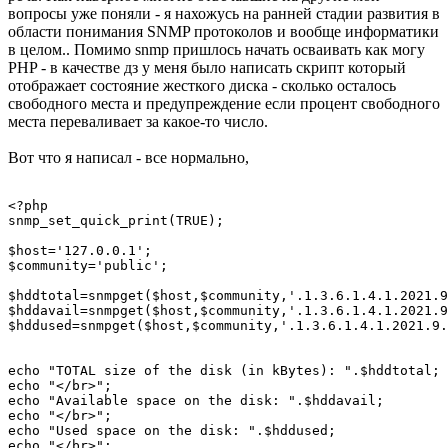
вопросы уже поняли - я нахожусь на ранней стадии развития в
области понимания SNMP протоколов и вообще информатики
в целом.. Помимо snmp пришлось начать осваивать как могу
PHP - в качестве дз у меня было написать скрипт который
отображает состояние жесткого диска - сколько осталось
свободного места и предупреждение если процент свободного
места переваливает за какое-то число.
Вот что я написал - все нормально,
<?php

snmp_set_quick_print(TRUE);

$host='127.0.0.1';

$community='public';

$hddtotal=snmpget($host,$community,'.1.3.6.1.4.1.2021.9
$hddavail=snmpget($host,$community,'.1.3.6.1.4.1.2021.9
$hddused=snmpget($host,$community,'.1.3.6.1.4.1.2021.9.
echo "TOTAL size of the disk (in kBytes): ".$hddtotal;

echo "</br>";

echo "Available space on the disk: ".$hddavail;

echo "</br>";

echo "Used space on the disk: ".$hddused;

echo "</br>";
