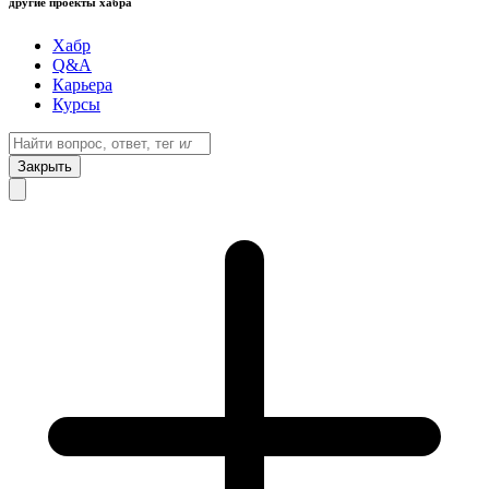
другие проекты хабра
Хабр
Q&A
Карьера
Курсы
Закрыть