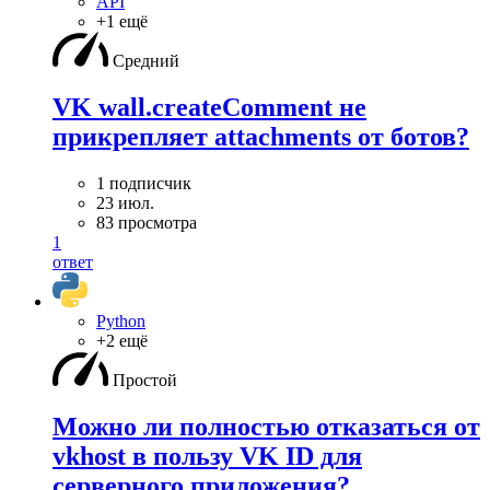
API
+1 ещё
Средний
VK wall.createComment не
прикрепляет attachments от ботов?
1 подписчик
23 июл.
83 просмотра
1
ответ
Python
+2 ещё
Простой
Можно ли полностью отказаться от
vkhost в пользу VK ID для
серверного приложения?