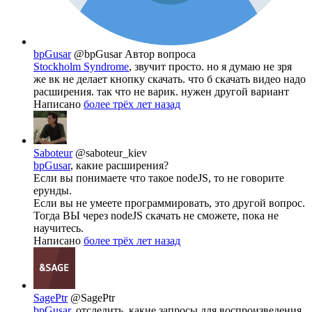
bpGusar
@bpGusar
Автор вопроса
Stockholm Syndrome
, звучит просто. но я думаю не зря
же вк не делает кнопку скачать. что б скачать видео надо
расширения. так что не варик. нужен другой вариант
Написано
более трёх лет назад
Saboteur
@saboteur_kiev
bpGusar
, какие расширения?
Если вы понимаете что такое nodeJS, то не говорите
ерунды.
Если вы не умеете программировать, это другой вопрос.
Тогда ВЫ через nodeJS скачать не сможете, пока не
научитесь.
Написано
более трёх лет назад
SagePtr
@SagePtr
bpGusar
, отследить, какие запросы для воспроизведения