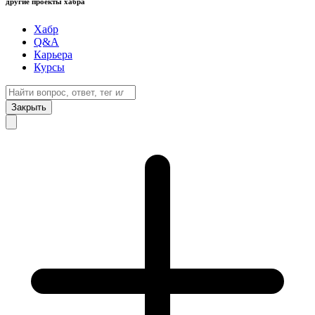
другие проекты хабра
Хабр
Q&A
Карьера
Курсы
Закрыть