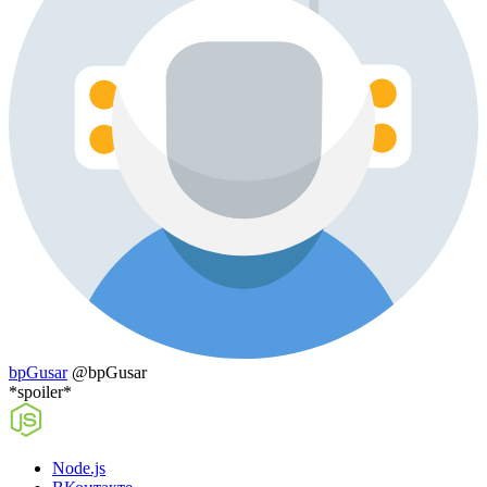
bpGusar
@bpGusar
*spoiler*
Node.js