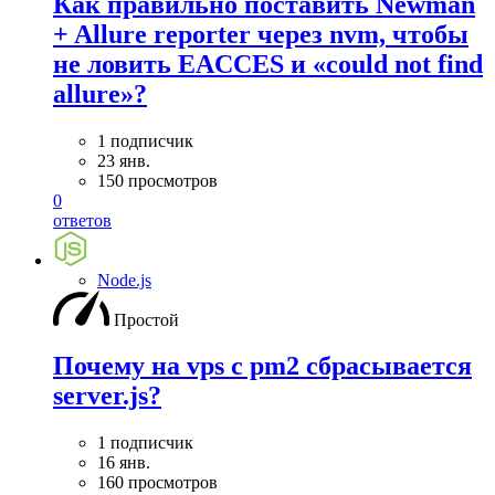
Как правильно поставить Newman
+ Allure reporter через nvm, чтобы
не ловить EACCES и «could not find
allure»?
1 подписчик
23 янв.
150 просмотров
0
ответов
Node.js
Простой
Почему на vps с pm2 сбрасывается
server.js?
1 подписчик
16 янв.
160 просмотров