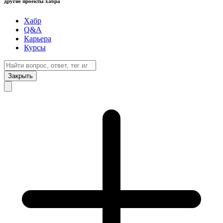
другие проекты хабра
Хабр
Q&A
Карьера
Курсы
Закрыть