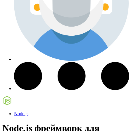
Node.js
Node.js фреймворк для