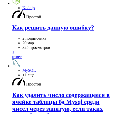
Node.js
Простой
Как решить данную ошибку?
2 подписчика
20 мар.
325 просмотров
1
ответ
MySQL
+1 ещё
Простой
Как удалить число содержащееся в
ячейке таблицы бд Mysql среди
чисел через запятую, если таких