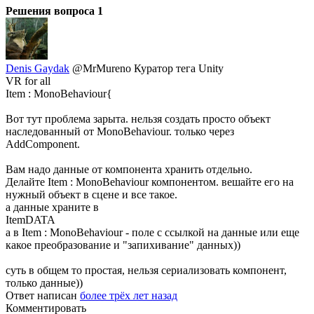
Решения вопроса
1
Denis Gaydak
@MrMureno
Куратор тега Unity
VR for all
Item : MonoBehaviour{
Вот тут проблема зарыта. нельзя создать просто объект
наследованный от MonoBehaviour. только через
AddComponent.
Вам надо данные от компонента хранить отдельно.
Делайте Item : MonoBehaviour компонентом. вешайте его на
нужный объект в сцене и все такое.
а данные храните в
ItemDATA
а в Item : MonoBehaviour - поле с ссылкой на данные или еще
какое преобразование и "запихивание" данных))
суть в общем то простая, нельзя сериализовать компонент,
только данные))
Ответ написан
более трёх лет назад
Комментировать