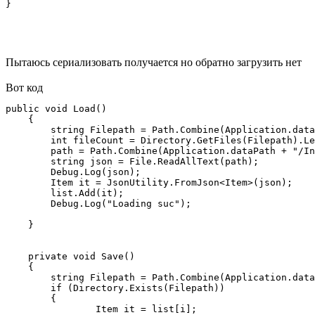
}
Пытаюсь сериализовать получается но обратно загрузить нет
Вот код
public void Load()

    {

        string Filepath = Path.Combine(Application.data
        int fileCount = Directory.GetFiles(Filepath).Le
        path = Path.Combine(Application.dataPath + "/In
        string json = File.ReadAllText(path);

        Debug.Log(json);

        Item it = JsonUtility.FromJson<Item>(json);

        list.Add(it);

        Debug.Log("Loading suc");

    }

    private void Save()

    {

        string Filepath = Path.Combine(Application.data
        if (Directory.Exists(Filepath))

        {

                Item it = list[i];
