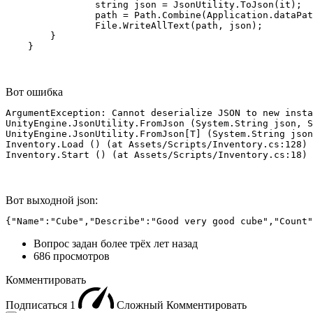
                string json = JsonUtility.ToJson(it);

                path = Path.Combine(Application.dataPat
                File.WriteAllText(path, json);

        }

    }
Вот ошибка
ArgumentException: Cannot deserialize JSON to new insta
UnityEngine.JsonUtility.FromJson (System.String json, S
UnityEngine.JsonUtility.FromJson[T] (System.String json
Inventory.Load () (at Assets/Scripts/Inventory.cs:128)

Inventory.Start () (at Assets/Scripts/Inventory.cs:18)
Вот выходной json:
{"Name":"Cube","Describe":"Good very good cube","Count"
Вопрос задан
более трёх лет назад
686 просмотров
Комментировать
Подписаться
1
Сложный
Комментировать