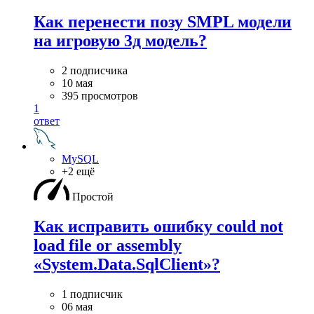
Как перенести позу SMPL модели
на игровую 3д модель?
2 подписчика
10 мая
395 просмотров
1
ответ
MySQL
+2 ещё
Простой
Как исправить ошибку could not
load file or assembly
«System.Data.SqlClient»?
1 подписчик
06 мая