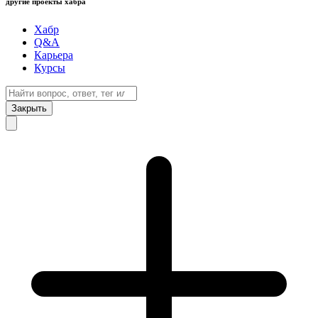
другие проекты хабра
Хабр
Q&A
Карьера
Курсы
Закрыть