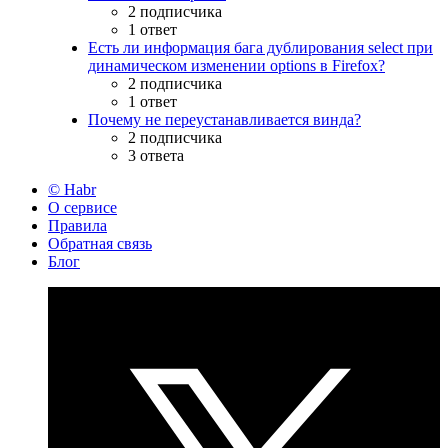
2 подписчика
1 ответ
Есть ли информация бага дублирования select при
динамическом изменении options в Firefox?
2 подписчика
1 ответ
Почему не переустанавливается винда?
2 подписчика
3 ответа
© Habr
О сервисе
Правила
Обратная связь
Блог