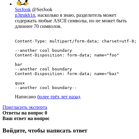
SerJook
@SerJook
p3trukh1n
, насколько я знаю, разделитель может
содержать любые ASCII символы, но не может быть
длиннее 70 символов.
Content-Type: multipart/form-data; charset=utf-8; 
--another cool boundary

Content-Disposition: form-data; name="foo"

bar

--another cool boundary

Content-Disposition: form-data; name="baz"

quux

--another cool boundary--
Написано
более трёх лет назад
Пригласить эксперта
Ответы на вопрос
0
Ваш ответ на вопрос
Войдите, чтобы написать ответ