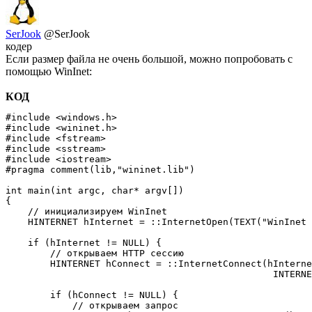
SerJook
@SerJook
кодер
Если размер файла не очень большой, можно попробовать с
помощью WinInet:
КОД
#include <windows.h>

#include <wininet.h>

#include <fstream>

#include <sstream>

#include <iostream>

#pragma comment(lib,"wininet.lib")

int main(int argc, char* argv[])

{

    // инициализируем WinInet

    HINTERNET hInternet = ::InternetOpen(TEXT("WinInet 
    if (hInternet != NULL) {

        // открываем HTTP сессию

        HINTERNET hConnect = ::InternetConnect(hInterne
                                                INTERNE
        if (hConnect != NULL) {

            // открываем запрос
