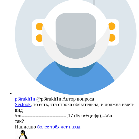
p3trukh1n
@p3trukh1n
Автор вопроса
SerJook
, то есть, эта строка обязательна, и должна иметь
вид
\r\n-----------------------------[17 (букв+цифр)]--\r\n
так?
Написано
более трёх лет назад