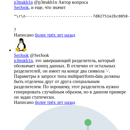
p3trukh1n
@p3trukh1n
Автор вопроса
SerJook
, и еще, что значит
"\r\n-----------------------------7d82751e2bc0858-
?
Написано
более трёх лет назад
SerJook
@SerJook
p3trukh1n
, это завершающий разделитель, который
обозначает конец данных. В отличии от остальных
разделителей, он имеет на конце два символа '-'.
Параметры в запросе типа multipart/form-data должны
быть отделены друг от друга специальным
разделителем. По хорошему, этот разделитель нужно
генерировать случайным образом, но в данном примере
он задан статически.
Написано
более трёх лет назад