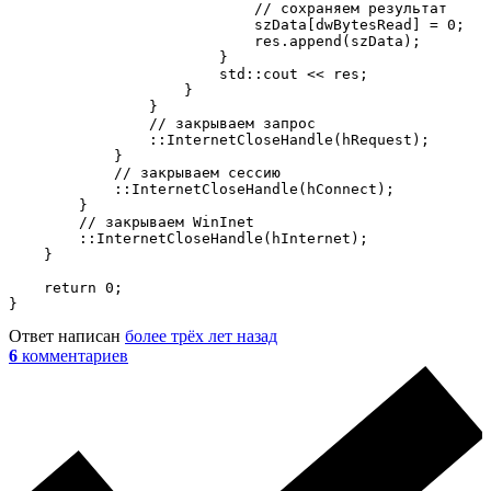
                            // сохраняем результат

                            szData[dwBytesRead] = 0;

                            res.append(szData);

                        }

                        std::cout << res;

                    }

                }

                // закрываем запрос

                ::InternetCloseHandle(hRequest);

            }

            // закрываем сессию

            ::InternetCloseHandle(hConnect);

        }

        // закрываем WinInet

        ::InternetCloseHandle(hInternet);

    }

    return 0;

}
Ответ написан
более трёх лет назад
6
комментариев