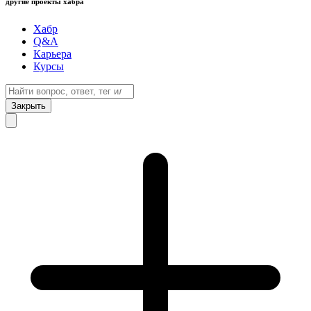
другие проекты хабра
Хабр
Q&A
Карьера
Курсы
Закрыть