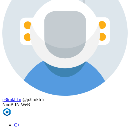
p3trukh1n
@p3trukh1n
NooB IN WeB
C++