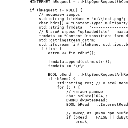
            HINTERNET hRequest = ::HttpOpenRequest(hCon
            if (hRequest != NULL) {

                // посылаем запрос

                std::string fileName = "c:\\test.png"; 
                char hdrs[] = "Content-Type: multipart/
                std::string frmdata = "----------------
                // В этой строке "uploadedfile" - назва
                frmdata += "Content-Disposition: form-d
                std::ostringstream ostrm;

                std::ifstream fin(fileName, std::ios::b
                if (fin) {

                    ostrm << fin.rdbuf();

                    frmdata.append(ostrm.str());

                    frmdata += "\r\n-------------------
                    BOOL bSend = ::HttpSendRequestA(hRe
                    if (bSend) {

                        std::string res; // В этой пере
                        for (;;) {

                            // читаем данные

                            char szData[1024];

                            DWORD dwBytesRead;

                            BOOL bRead = ::InternetRead
                            // выход из цикла при ошибк
                            if (bRead == FALSE || dwByt
                                break;
