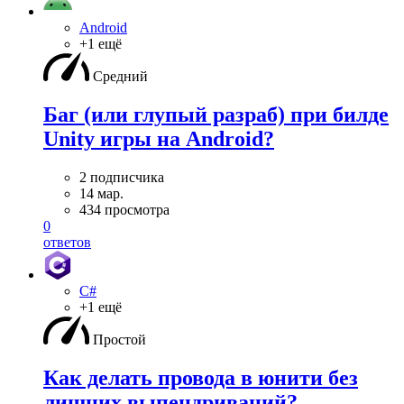
Android
+1 ещё
Средний
Баг (или глупый разраб) при билде
Unity игры на Android?
2 подписчика
14 мар.
434 просмотра
0
ответов
C#
+1 ещё
Простой
Как делать провода в юнити без
лишних выпендриваний?