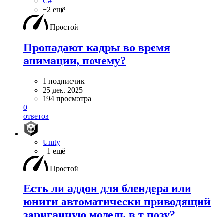
C#
+2 ещё
Простой
Пропадают кадры во время
анимации, почему?
1 подписчик
25 дек. 2025
194 просмотра
0
ответов
Unity
+1 ещё
Простой
Есть ли аддон для блендера или
юнити автоматически приводящий
зариганную модель в т позу?