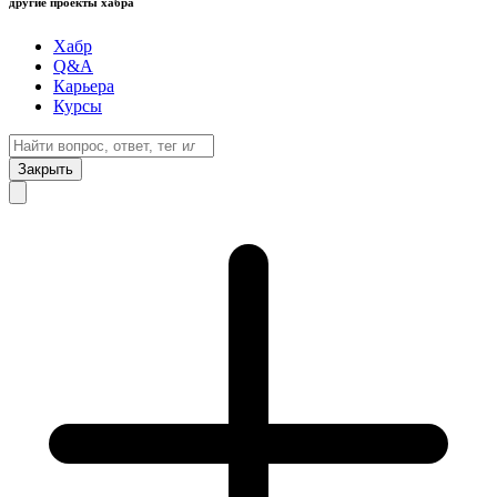
другие проекты хабра
Хабр
Q&A
Карьера
Курсы
Закрыть