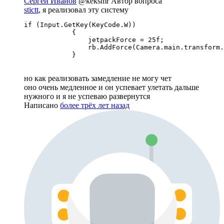
Сергей Иванов
@keksmr
Автор вопроса
stictt
, я реализовал эту систему
if (Input.GetKey(KeyCode.W))

            {

                jetpackForce = 25f;

                rb.AddForce(Camera.main.transform.
            }
но как реализовать замедление не могу чет
оно очень медленное и он успевает улетать дальше
нужного и я не успеваю развернутся
Написано
более трёх лет назад