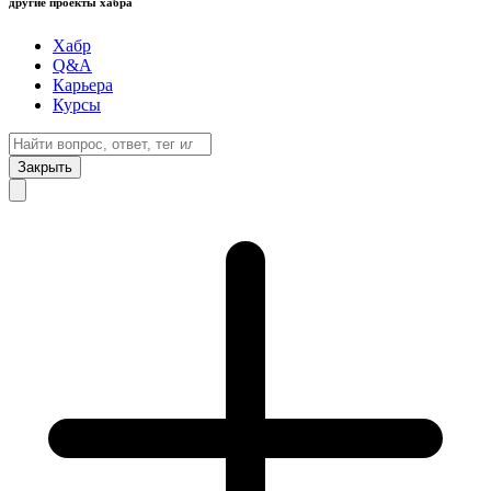
другие проекты хабра
Хабр
Q&A
Карьера
Курсы
Закрыть