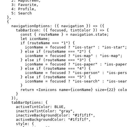
    2: MapScreen,

    3: Favorite,

    4: Profile,

    5: Search

  },

  {

    navigationOptions: ({ navigation }) => ({

      tabBarIcon: ({ focused, tintColor }) => {

        const { routeName } = navigation.state;

        let iconName;

        if (routeName === "1") {

          iconName = focused ? "ios-star" : "ios-star";

        } else if (routeName === "2") {

          iconName = focused ? "ios-map" : "ios-map";

        } else if (routeName === "3") {

          iconName = focused ? "ios-paper" : "ios-paper
        } else if (routeName === "4") {

          iconName = focused ? "ios-person" : "ios-pers
        } else if (routeName === "5") {

          iconName = focused ? "ios-search" : "ios-sear
        }

        return <Ionicons name={iconName} size={22} colo
      }

    }),

    tabBarOptions: {

      activeTintColor: BLUE,

      inactiveTintColor: "gray",

      inactiveBackgroundColor: "#1f1f1f",

      activeBackgroundColor: "#1f1f1f",

      style: {
