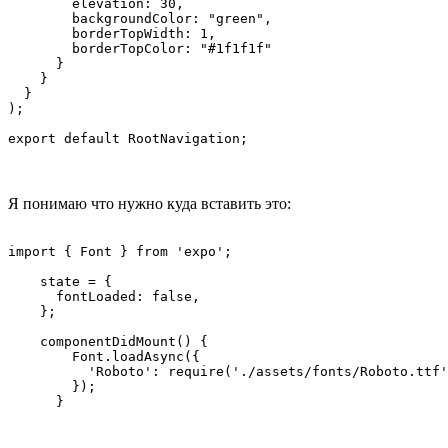
        elevation: 30,

        backgroundColor: "green",

        borderTopWidth: 1,

        borderTopColor: "#1f1f1f"

      }

    }

  }

);

export default RootNavigation;
Я понимаю что нужно куда вставить это:
import { Font } from 'expo';

    state = {

      fontLoaded: false,

    };

    componentDidMount() {

        Font.loadAsync({

          'Roboto': require('./assets/fonts/Roboto.ttf'
        });

      }