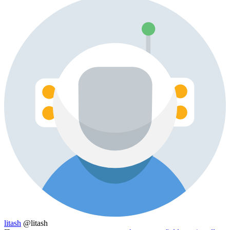
litash
@litash