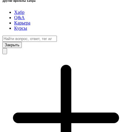
другие проекты хабра
Хабр
Q&A
Карьера
Курсы
Закрыть