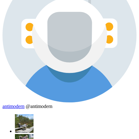
antimodern
@antimodern