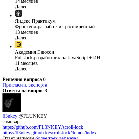
14 месяцев
Далее
Яндекс Практикум
Фронтенд-разработчик расширенный
13 месяцев
Далее
Академия Эдюсон
Fullstack-разработчик на JavaScript + ИИ
11 месяцев
Далее
Решения вопроса
0
Пригласить эксперта
Ответы на вопрос
3
fl3nkey
@FLUNKEY
самовар
https://github.com/FL3NKEY/scroll-lock
https://fl3nkey.github.io/scroll-lock/demos/index....
Ответ написан
более трёх лет назад