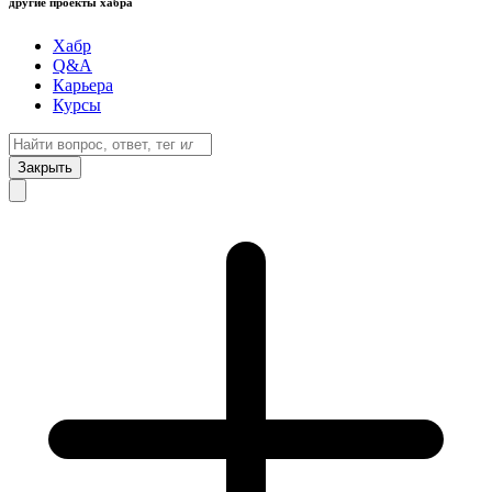
другие проекты хабра
Хабр
Q&A
Карьера
Курсы
Закрыть