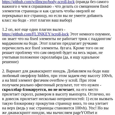
https://github.com/willmcpo/body-scroll-lock
(правда без самого
важного о чем я спрашиваю - что делать со смещением fixed
элементов страницы и как сделать чтобы оверлей не
перекрывал все страницу, но если вы не умеете добавить
класс на боди - этот плагин ваш выбор)
1.2 оп, вот еще один плагин вылез -
https://github.com/FL3NKEY/scroll-lock
Этот немного поумнее,
он знает что на fixed элементы не работает трюк с паддингом/
марджином на боди. Этот плагин предлагает ручками
перечислить все fixed элементы. бугага. Кроме того он не
решает проблему что сам оверлей будет на весь экран, не
учитывая положение скроллабара (да, я ищу идеальное
решение)
2. Вариант для джаваскрипт ниндзь. Добавляем на боди наш
любимый оверфлоу hidden, при этом задаем ему высоту 100vh,
а на html элемент фигачим overflow-y scroll. При этом
получаем реально офигенный результат, тот что нужен -
скроллбар блокируется, но не исчезает
, на его место
прилетает скролл, размером в высоту вьюпорта. Отлично, но
в довесок прилетает несколько неприятностей: 1) если вызвать
такую блокировку прокрутив страницу вниз, то она улетает
на верх (ведь у нас страницы становится 100vh). Упс! Но вы
же джаваскрипт ниндзи, мы вычисляем pageYOffset и