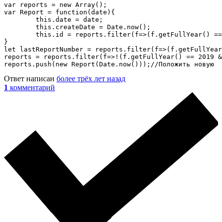
var reports = new Array();

var Report = function(date){

	this.date = date;

	this.createDate = Date.now();

	this.id = reports.filter(f=>(f.getFullYear() == date.getFullYear() && f.getMonth() === date.getMonth())).length + 1;

}

let lastReportNumber = reports.filter(f=>(f.getFullYear
reports = reports.filter(f=>!(f.getFullYear() == 2019 &
reports.push(new Report(Date.now()));//Положить новую
Ответ написан
более трёх лет назад
1
комментарий