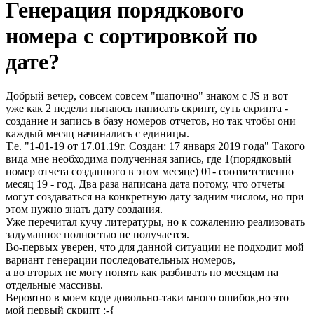
Генерация порядкового
номера с сортировкой по
дате?
Добрый вечер, совсем совсем "шапочно" знаком с JS и вот
уже как 2 недели пытаюсь написать скрипт, суть скрипта -
создание и запись в базу номеров отчетов, но так чтобы они
каждый месяц начинались с единицы.
Т.е. "1-01-19 от 17.01.19г. Создан: 17 января 2019 года" Такого
вида мне необходима полученная запись, где 1(порядковый
номер отчета созданного в этом месяце) 01- соответственно
месяц 19 - год. Два раза написана дата потому, что отчеты
могут создаваться на конкретную дату задним числом, но при
этом нужно знать дату создания.
Уже перечитал кучу литературы, но к сожалению реализовать
задуманное полностью не получается.
Во-первых уверен, что для данной ситуации не подходит мой
вариант генерации последовательных номеров,
а во вторых не могу понять как разбивать по месяцам на
отдельные массивы.
Вероятно в моем коде довольно-таки много ошибок,но это
мой первый скрипт :-{