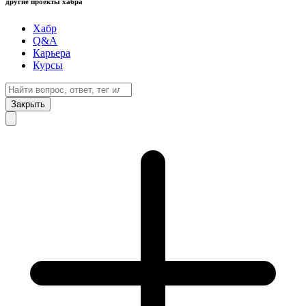
другие проекты хабра
Хабр
Q&A
Карьера
Курсы
Закрыть