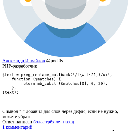
Александр Измайлов
@pocifis
PHP-разработчик
$text = preg_replace_callback('/[\w-]{21,}/ui',

    function ($matches) { 

        return mb_substr($matches[0], 0, 20); 

    },

$text);
Символ "-" добавил для слов через дефис, если не нужно,
можете убрать.
Ответ написан
более трёх лет назад
1
комментарий