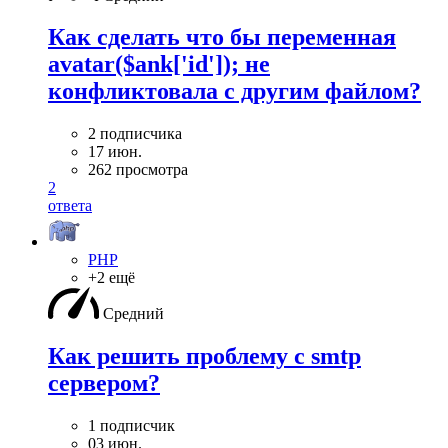
Как сделать что бы переменная
avatar($ank['id']); не
конфликтовала с другим файлом?
2 подписчика
17 июн.
262 просмотра
2
ответа
PHP
+2 ещё
Средний
Как решить проблему с smtp
сервером?
1 подписчик
03 июн.