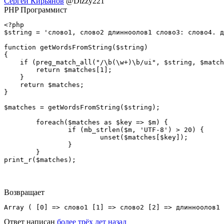
Сергей Кирьянов
@Dizzy221
PHP Программист
<?php

$string = 'слово1, слово2 длинноолов1 слово3: слово4. д
function getWordsFromString($string)

{

    if (preg_match_all("/\b(\w+)\b/ui", $string, $match
        return $matches[1];

    }

    return $matches;

}

$matches = getWordsFromString($string);

	foreach($matches as $key => $m) {

		if (mb_strlen($m, 'UTF-8') > 20) {

			unset($matches[$key]);

		}

	}

print_r($matches);
Возвращает
Array ( [0] => слово1 [1] => слово2 [2] => длинноолов1 
Ответ написан
более трёх лет назад