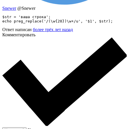
Snewer
@Snewer
$str = 'ваша строка';

echo preg_replace('/(\w{20})\w+/u', '$1', $str);
Ответ написан
более трёх лет назад
Комментировать