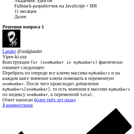
Академия Эдюсон
Fullstack-разработчик на JavaScript + ИИ
11 месяцев
Далее
Решения вопроса
1
Lander
@usdglander
Yipee-ki-yay
Конструкция
фактически
for (oneNumber in myNumbers)
означает следующее:
Перебрать по очереди все ключи массива
и на
myNumbers
каждом шаге значение ключа помещать в переменную
. После чего происходит добавление
oneNumber
, то есть значения в массиве
myNumbers[oneNumber]
myNumbers
по индексу
, к переменной
.
oneNumber
total
Ответ написан
более трёх лет назад
3
комментария