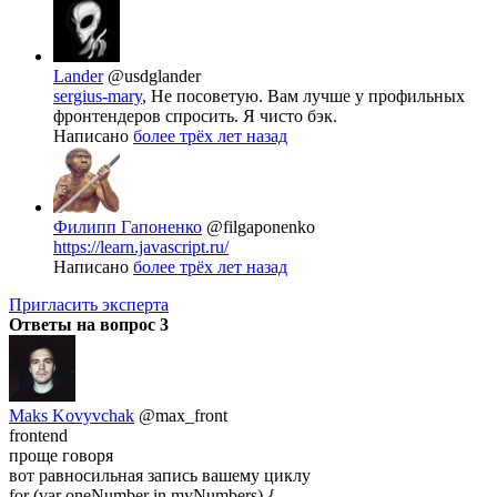
Lander
@usdglander
sergius-mary
, Не посоветую. Вам лучше у профильных
фронтендеров спросить. Я чисто бэк.
Написано
более трёх лет назад
Филипп Гапоненко
@filgaponenko
https://learn.javascript.ru/
Написано
более трёх лет назад
Пригласить эксперта
Ответы на вопрос
3
Maks Kovyvchak
@max_front
frontend
проще говоря
вот равносильная запись вашему циклу
for (var oneNumber in myNumbers) {