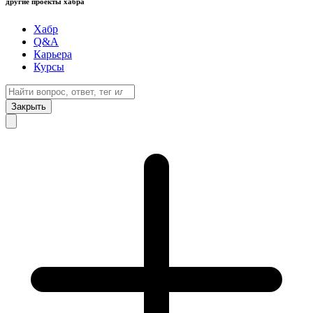
другие проекты хабра
Хабр
Q&A
Карьера
Курсы
Закрыть