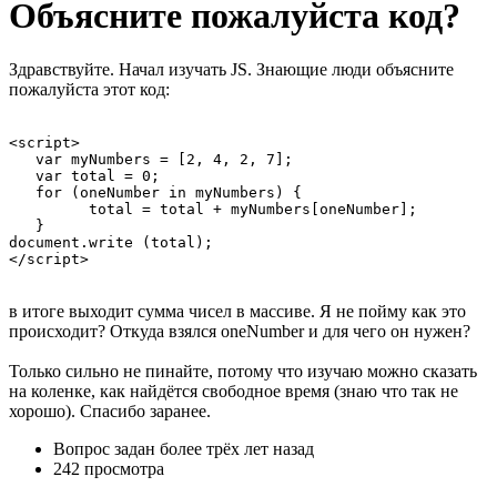
Объясните пожалуйста код?
Здравствуйте. Начал изучать JS. Знающие люди объясните
пожалуйста этот код:
<script>

   var myNumbers = [2, 4, 2, 7];

   var total = 0;

   for (oneNumber in myNumbers) {

         total = total + myNumbers[oneNumber];

   }

document.write (total);

</script>
в итоге выходит сумма чисел в массиве. Я не пойму как это
происходит? Откуда взялся oneNumber и для чего он нужен?
Только сильно не пинайте, потому что изучаю можно сказать
на коленке, как найдётся свободное время (знаю что так не
хорошо). Спасибо заранее.
Вопрос задан
более трёх лет назад
242 просмотра