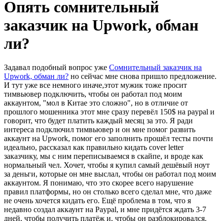
Опять сомнительный
заказчик на Upwork, обман
ли?
Задавал подобный вопрос уже
Сомнительный заказчик на
Upwork, обман ли?
но сейчас мне снова пришло предложение.
И тут уже все немного иначе,этот мужик тоже просит
тимвьювер подключить, чтобы он работал под моим
аккаунтом, "мол в Китае это сложно", но в отличие от
прошлого мошенника этот мне сразу перевёл 150$ на paypal и
говорит, что будет платить каждый месяц за это. Я ради
интереса подключил тимвьювер и он мне помог развить
аккаунт на Upwork, помог его заполнить прошёл тесты почти
идеально, рассказал как правильно кидать cover letter
заказчику, мы с ним переписываемся в скайпе, и вроде как
нормальный чел. Хочет, чтобы я купил самый дешёвый ноут
за деньги, которые он мне выслал, чтобы он работал под моим
аккаунтом. Я понимаю, что это скорее всего нарушение
правил платформы, но он столько всего сделал мне, что даже
не очень хочется кидать его. Ещё проблема в том, что я
недавно создал аккаунт на Paypal, и мне придётся ждать 3-7
дней, чтобы получить платёж и, чтобы он разблокировался.