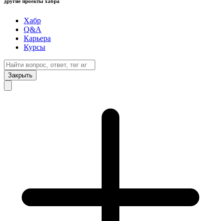
другие проекты хабра
Хабр
Q&A
Карьера
Курсы
Закрыть