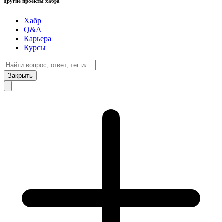
другие проекты хабра
Хабр
Q&A
Карьера
Курсы
Закрыть