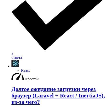
2
ответа
React
Простой
Долгое ожидание загрузки через
браузер (Laravel + React / InertiaJS),
из-за чего?