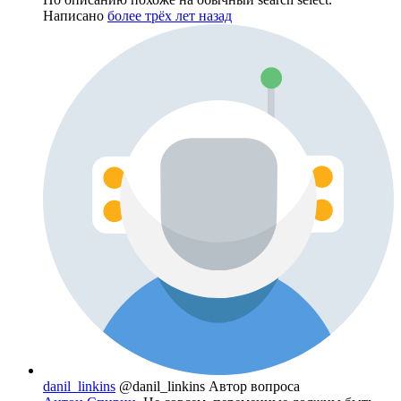
Написано
более трёх лет назад
danil_linkins
@danil_linkins
Автор вопроса