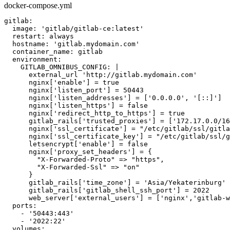
docker-compose.yml
gitlab:

  image: 'gitlab/gitlab-ce:latest'

  restart: always

  hostname: 'gitlab.mydomain.com'

  container_name: gitlab

  environment:

    GITLAB_OMNIBUS_CONFIG: |

      external_url 'http://gitlab.mydomain.com'

      nginx['enable'] = true

      nginx['listen_port'] = 50443

      nginx['listen_addresses'] = ['0.0.0.0', '[::]']

      nginx['listen_https'] = false

      nginx['redirect_http_to_https'] = true

      gitlab_rails['trusted_proxies'] = ['172.17.0.0/16
      nginx['ssl_certificate'] = "/etc/gitlab/ssl/gitla
      nginx['ssl_certificate_key'] = "/etc/gitlab/ssl/g
      letsencrypt['enable'] = false

      nginx['proxy_set_headers'] = {

        "X-Forwarded-Proto" => "https",

        "X-Forwarded-Ssl" => "on"      

      }

      gitlab_rails['time_zone'] = 'Asia/Yekaterinburg'

      gitlab_rails['gitlab_shell_ssh_port'] = 2022 

      web_server['external_users'] = ['nginx','gitlab-w
  ports:

    - '50443:443'

    - '2022:22'

  volumes:
