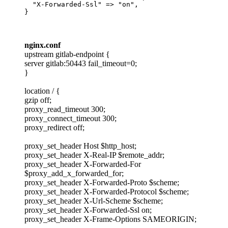
  "X-Forwarded-Ssl" => "on",

}
nginx.conf
upstream gitlab-endpoint {
server gitlab:50443 fail_timeout=0;
}
location / {
gzip off;
proxy_read_timeout 300;
proxy_connect_timeout 300;
proxy_redirect off;
proxy_set_header Host $http_host;
proxy_set_header X-Real-IP $remote_addr;
proxy_set_header X-Forwarded-For
$proxy_add_x_forwarded_for;
proxy_set_header X-Forwarded-Proto $scheme;
proxy_set_header X-Forwarded-Protocol $scheme;
proxy_set_header X-Url-Scheme $scheme;
proxy_set_header X-Forwarded-Ssl on;
proxy_set_header X-Frame-Options SAMEORIGIN;