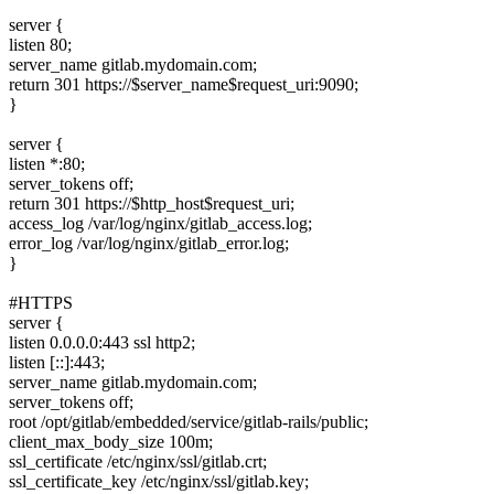
server {
listen 80;
server_name gitlab.mydomain.com;
return 301
https://$server_name$request_uri:9090;
}
server {
listen *:80;
server_tokens off;
return 301
https://$http_host$request_uri;
access_log /var/log/nginx/gitlab_access.log;
error_log /var/log/nginx/gitlab_error.log;
}
#HTTPS
server {
listen 0.0.0.0:443 ssl http2;
listen [::]:443;
server_name gitlab.mydomain.com;
server_tokens off;
root /opt/gitlab/embedded/service/gitlab-rails/public;
client_max_body_size 100m;
ssl_certificate /etc/nginx/ssl/gitlab.crt;
ssl_certificate_key /etc/nginx/ssl/gitlab.key;