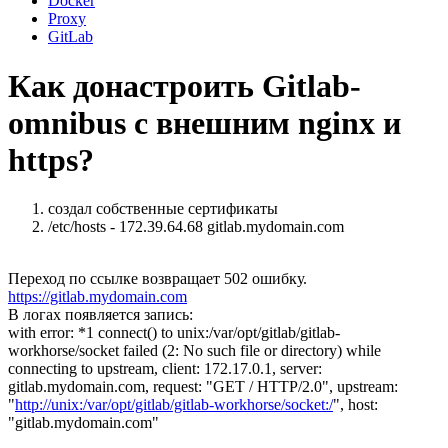
Docker
Proxy
GitLab
Как донастроить Gitlab-
omnibus с внешним nginx и
https?
создал собственные сертификаты
/etc/hosts - 172.39.64.68 gitlab.mydomain.com
Переход по ссылке возвращает 502 ошибку.
https://gitlab.mydomain.com
В логах появляется запись:
with error: *1 connect() to unix:/var/opt/gitlab/gitlab-
workhorse/socket failed (2: No such file or directory) while
connecting to upstream, client: 172.17.0.1, server:
gitlab.mydomain.com, request: "GET / HTTP/2.0", upstream:
"
http://unix:/var/opt/gitlab/gitlab-workhorse/socket:/
", host:
"gitlab.mydomain.com"