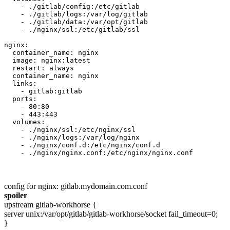
    - ./gitlab/config:/etc/gitlab

    - ./gitlab/logs:/var/log/gitlab

    - ./gitlab/data:/var/opt/gitlab

    - ./nginx/ssl:/etc/gitlab/ssl

nginx:

  container_name: nginx

  image: nginx:latest

  restart: always

  container_name: nginx

  links:                           

    - gitlab:gitlab

  ports:

    - 80:80

    - 443:443

  volumes:

    - ./nginx/ssl:/etc/nginx/ssl

    - ./nginx/logs:/var/log/nginx

    - ./nginx/conf.d:/etc/nginx/conf.d

    - ./nginx/nginx.conf:/etc/nginx/nginx.conf
config for nginx: gitlab.mydomain.com.conf
spoiler
upstream gitlab-workhorse {
server unix:/var/opt/gitlab/gitlab-workhorse/socket fail_timeout=0;
}