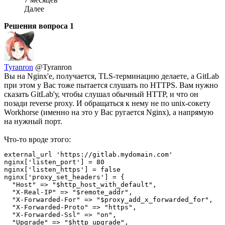
Далее
Решения вопроса
1
Tyranron
@Tyranron
Вы на Nginx'е, получается, TLS-терминацию делаете, а GitLab
при этом у Вас тоже пытается слушать по HTTPS. Вам нужно
сказать GitLab'у, чтобы слушал обычный HTTP, и что он
позади reverse proxy. И обращаться к нему не по unix-сокету
Workhorse (именно на это у Вас ругается Nginx), а напрямую
на нужный порт.
Что-то вроде этого:
external_url 'https://gitlab.mydomain.com'

nginx['listen_port'] = 80

nginx['listen_https'] = false

nginx['proxy_set_headers'] = {

  "Host" => "$http_host_with_default",

  "X-Real-IP" => "$remote_addr",

  "X-Forwarded-For" => "$proxy_add_x_forwarded_for",

  "X-Forwarded-Proto" => "https",

  "X-Forwarded-Ssl" => "on",

  "Upgrade" => "$http_upgrade",
