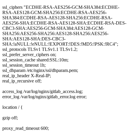
ssl_ciphers "ECDHE-RSA-AES256-GCM-SHA384:ECDHE-
RSA-AES128-GCM-SHA256:ECDHE-RSA-AES256-
SHA384:ECDHE-RSA-AES128-SHA256:ECDHE-RSA-
AES256-SHA:ECDHE-RSA-AES128-SHA:ECDHE-RSA-DES-
CBC3-SHA:AES256-GCM-SHA384:AES128-GCM-
SHA256:AES256-SHA256:AES128-SHA256:AES256-
SHA:AES128-SHA:DES-CBC3-
SHA:!aNULL:!eNULL:!EXPORT:!DES:!MD5:!PSK:!RC4";
ssl_protocols TLSv1 TLSv1.1 TLSv1.2;
ssl_prefer_server_ciphers on;
ssl_session_cache shared:SSL:10m;
ssl_session_timeout 1h;
ssl_dhparam /etc/nginx/ssl/dhparam.pem;
real_ip_header X-Real-IP;
real_ip_recursive off;
access_log /var/log/nginx/gitlab_access.log;
error_log /var/log/nginx/gitlab_error.log error;
location / {
gzip off;
proxy_read_timeout 600;