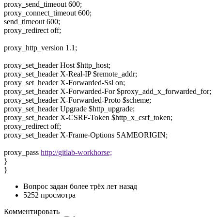
proxy_send_timeout 600;
proxy_connect_timeout 600;
send_timeout 600;
proxy_redirect off;
proxy_http_version 1.1;
proxy_set_header Host $http_host;
proxy_set_header X-Real-IP $remote_addr;
proxy_set_header X-Forwarded-Ssl on;
proxy_set_header X-Forwarded-For $proxy_add_x_forwarded_for;
proxy_set_header X-Forwarded-Proto $scheme;
proxy_set_header Upgrade $http_upgrade;
proxy_set_header X-CSRF-Token $http_x_csrf_token;
proxy_redirect off;
proxy_set_header X-Frame-Options SAMEORIGIN;
proxy_pass
http://gitlab-workhorse;
}
}
Вопрос задан
более трёх лет назад
5252 просмотра
Комментировать