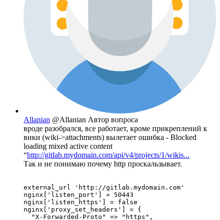
Allanian
@Allanian
Автор вопроса
вроде разобрался, все работает, кроме прикреплений к
вики (wiki->attachments) вылетает ошибка - Blocked
loading mixed active content
“
http://gitlab.mydomain.com/api/v4/projects/1/wikis...
Так и не понимаю почему http проскальзывает.
external_url 'http://gitlab.mydomain.com'

nginx['listen_port'] = 50443

nginx['listen_https'] = false

nginx['proxy_set_headers'] = {

  "X-Forwarded-Proto" => "https",
