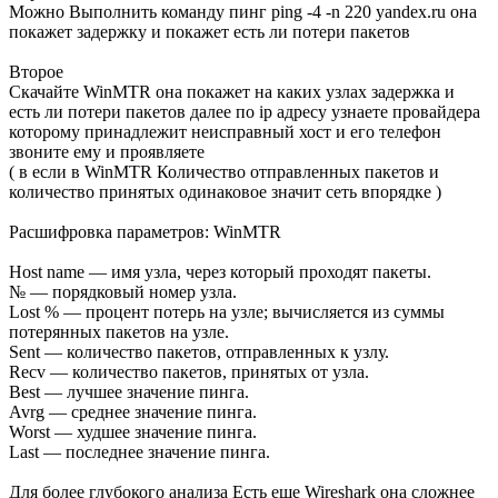
Можно Выполнить команду пинг ping -4 -n 220 yandex.ru она
покажет задержку и покажет есть ли потери пакетов
Второе
Скачайте WinMTR она покажет на каких узлах задержка и
есть ли потери пакетов далее по ip адресу узнаете провайдера
которому принадлежит неисправный хост и его телефон
звоните ему и проявляете
( в если в WinMTR Количество отправленных пакетов и
количество принятых одинаковое значит сеть впорядке )
Расшифровка параметров: WinMTR
Host name — имя узла, через который проходят пакеты.
№ — порядковый номер узла.
Lost % — процент потерь на узле; вычисляется из суммы
потерянных пакетов на узле.
Sent — количество пакетов, отправленных к узлу.
Recv — количество пакетов, принятых от узла.
Best — лучшее значение пинга.
Avrg — среднее значение пинга.
Worst — худшее значение пинга.
Last — последнее значение пинга.
Для более глубокого анализа Есть еще Wireshark она сложнее