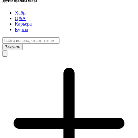
другие проекты хабра
Хабр
Q&A
Карьера
Курсы
Закрыть