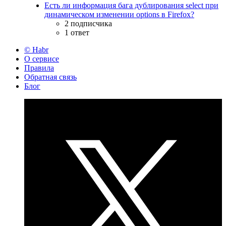
Есть ли информация бага дублирования select при
динамическом изменении options в Firefox?
2 подписчика
1 ответ
© Habr
О сервисе
Правила
Обратная связь
Блог