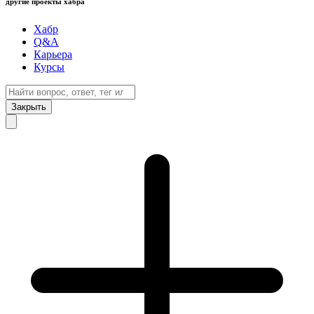
другие проекты хабра
Хабр
Q&A
Карьера
Курсы
Закрыть