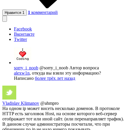
1
комментарий
Нравится
1
Facebook
Вконтакте
Twitter
sorry_i_noob
@sorry_i_noob
Автор вопроса
alexw1n
, откуда вы взяли эту информацию?
Написано
более трёх лет назад
Vladislav Klimanov
@ahmpro
На одном ip может висеть несколько доменов. В протоколе
HTTP есть заголовок Host, на основе которого веб-сервер
отображает тот или иной сайт. (или перенаправляет трафик).
В данном случае администраторы посчитали, что при
обращении по ip не надо ничего показывать.