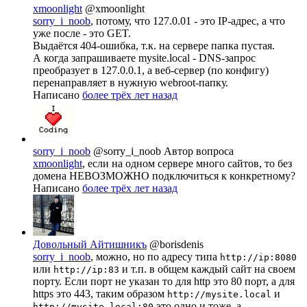
xmoonlight
@xmoonlight
sorry_i_noob
, потому, что 127.0.01 - это IP-адрес, а что
уже после - это GET.
Выдаётся 404-ошибка, т.к. на сервере папка пустая.
А когда запрашиваете mysite.local - DNS-запрос
преобразует в 127.0.0.1, а веб-сервер (по конфигу)
перенаправляет в нужную webroot-папку.
Написано
более трёх лет назад
sorry_i_noob
@sorry_i_noob
Автор вопроса
xmoonlight
, если на одном сервере много сайтов, то без
домена НЕВОЗМОЖНО подключиться к конкретному?
Написано
более трёх лет назад
Довольный Айтишникъ
@borisdenis
sorry_i_noob
, можно, но по адресу типа
http://ip:8080
или
и т.п. в общем каждый сайт на своем
http://ip:83
порту. Если порт не указан то для http это 80 порт, а для
https это 443, таким образом
и
http://mysite.local
это одно и тоже, а
http://mysite.local:80