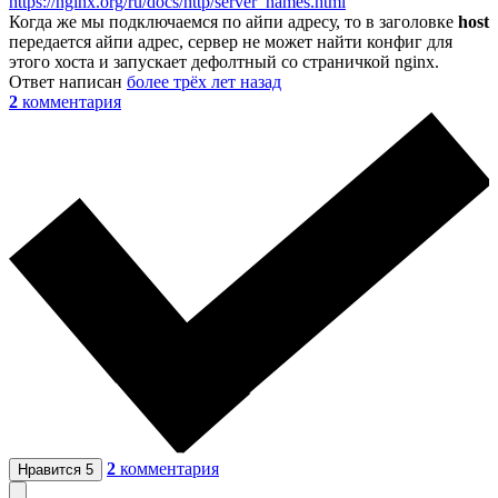
https://nginx.org/ru/docs/http/server_names.html
Когда же мы подключаемся по айпи адресу, то в заголовке
host
передается айпи адрес, сервер не может найти конфиг для
этого хоста и запускает дефолтный со страничкой nginx.
Ответ написан
более трёх лет назад
2
комментария
2
комментария
Нравится
5