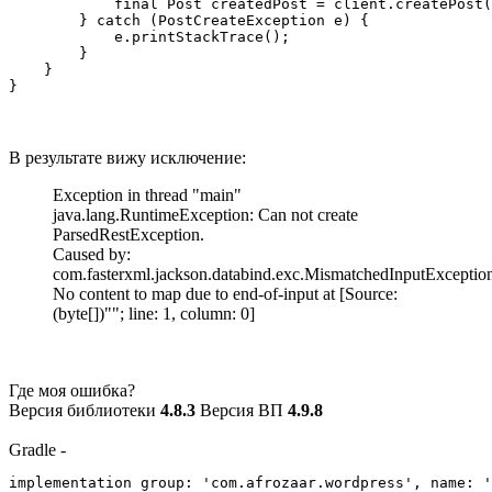
            final Post createdPost = client.createPost(
        } catch (PostCreateException e) {

            e.printStackTrace();

        } 

    }

}
В результате вижу исключение:
Exception in thread "main"
java.lang.RuntimeException: Can not create
ParsedRestException.
Caused by:
com.fasterxml.jackson.databind.exc.MismatchedInputExceptio
No content to map due to end-of-input at [Source:
(byte[])""; line: 1, column: 0]
Где моя ошибка?
Версия библиотеки
4.8.3
Версия ВП
4.9.8
Gradle -
implementation group: 'com.afrozaar.wordpress', name: '