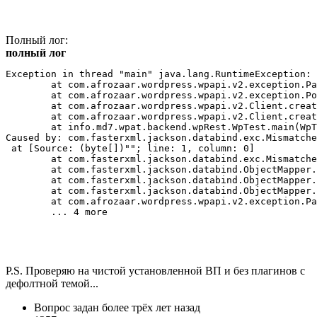
Полный лог:
полный лог
Exception in thread "main" java.lang.RuntimeException: 
	at com.afrozaar.wordpress.wpapi.v2.exception.ParsedRestException.of(ParsedRestException.java:105)

	at com.afrozaar.wordpress.wpapi.v2.exception.PostCreateException.<init>(PostCreateException.java:8)

	at com.afrozaar.wordpress.wpapi.v2.Client.createPost(Client.java:181)

	at com.afrozaar.wordpress.wpapi.v2.Client.createPost(Client.java:187)

	at info.md7.wpat.backend.wpRest.WpTest.main(WpTest.java:39)

Caused by: com.fasterxml.jackson.databind.exc.Mismatche
 at [Source: (byte[])""; line: 1, column: 0]

	at com.fasterxml.jackson.databind.exc.MismatchedInputException.from(MismatchedInputException.java:59)

	at com.fasterxml.jackson.databind.ObjectMapper._initForReading(ObjectMapper.java:4145)

	at com.fasterxml.jackson.databind.ObjectMapper._readMapAndClose(ObjectMapper.java:4000)

	at com.fasterxml.jackson.databind.ObjectMapper.readValue(ObjectMapper.java:3091)

	at com.afrozaar.wordpress.wpapi.v2.exception.ParsedRestException.of(ParsedRestException.java:98)

	... 4 more
P.S. Проверяю на чистой установленной ВП и без плагинов с
дефолтной темой...
Вопрос задан
более трёх лет назад