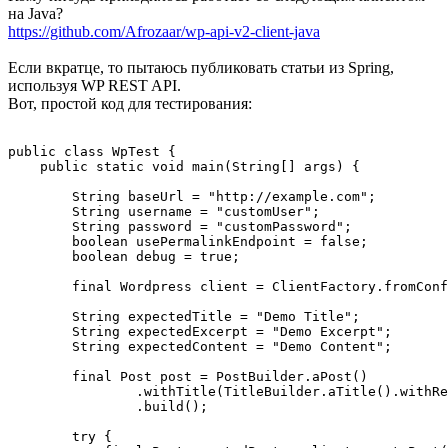
на Java?
https://github.com/Afrozaar/wp-api-v2-client-java
Если вкратце, то пытаюсь публиковать статьи из Spring,
используя WP REST API.
Вот, простой код для тестирования:
public class WpTest {

    public static void main(String[] args) {

        String baseUrl = "http://example.com";

        String username = "customUser";

        String password = "customPassword";

        boolean usePermalinkEndpoint = false;

        boolean debug = true;

        final Wordpress client = ClientFactory.fromConf
        String expectedTitle = "Demo Title";

        String expectedExcerpt = "Demo Excerpt";

        String expectedContent = "Demo Content";

        final Post post = PostBuilder.aPost()

                .withTitle(TitleBuilder.aTitle().withRe
                .build();

        try {
