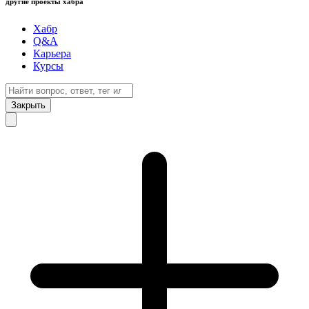
другие проекты хабра
Хабр
Q&A
Карьера
Курсы
Закрыть