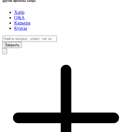
другие проекты хабра
Хабр
Q&A
Карьера
Курсы
Закрыть