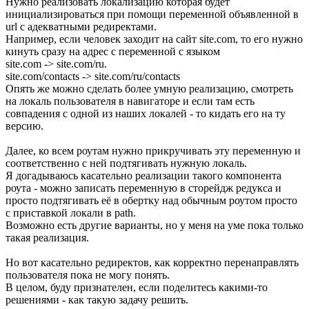
Нужно реализовать локализацию которая будет
инициализироваться при помощи переменной объявленной в
url с адекватными редиректами.
Например, если человек заходит на сайт site.com, то его нужно
кинуть сразу на адрес с переменной с языком
site.com -> site.com/ru.
site.com/contacts -> site.com/ru/contacts
Опять же можно сделать более умную реализацию, смотреть
на локаль пользователя в навигаторе и если там есть
совпадения с одной из наших локалей - то кидать его на ту
версию.
Далее, ко всем роутам нужно прикручивать эту переменную и
соответственно с ней подтягивать нужную локаль.
Я догадываюсь касательно реализации такого компонента
роута - можно записать переменную в сторейдж редукса и
просто подтягивать её в обертку над обычным роутом просто
с приставкой локали в path.
Возможно есть другие варианты, но у меня на уме пока только
такая реализация.
Но вот касательно редиректов, как корректно перенаправлять
пользователя пока не могу понять.
В целом, буду признателен, если поделитесь какими-то
решениями - как такую задачу решить.