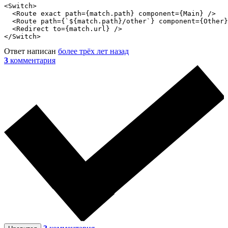
<Switch>

  <Route exact path={match.path} component={Main} />

  <Route path={`${match.path}/other`} component={Other}
  <Redirect to={match.url} />

</Switch>
Ответ написан
более трёх лет назад
3
комментария