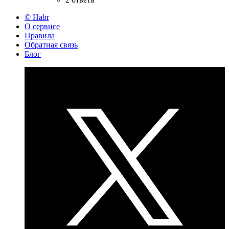
© Habr
О сервисе
Правила
Обратная связь
Блог