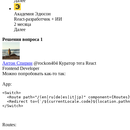
Далее
Академия Эдюсон
React-разработчик + ИИ
2 месяца
Далее
Решения вопроса
1
Антон Спирин
@rockon404
Куратор тега React
Frontend Developer
Можно попробовать как-то так:
App:
<Switch>

  <Route path="/(en|ru|de|es|it|jp)" component={Routes}
  <Redirect to={`/${currentLocale.code}${location.pathn
</Switch>
Routes: