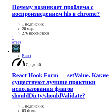
Почему возникает проблема с
воспроизведением hls в chrome?
1 подписчик
20 мар.
276 просмотров
1
ответ
React
Средний
React Hook Form — setValue. Какие
существуют лучшие практики
использования флагов
shouldDirty/shouldValidate?
1 подписчик
03 февр.