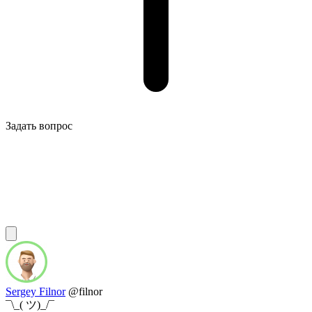
Задать вопрос
Sergey Filnor
@filnor
¯\_( ツ)_/¯