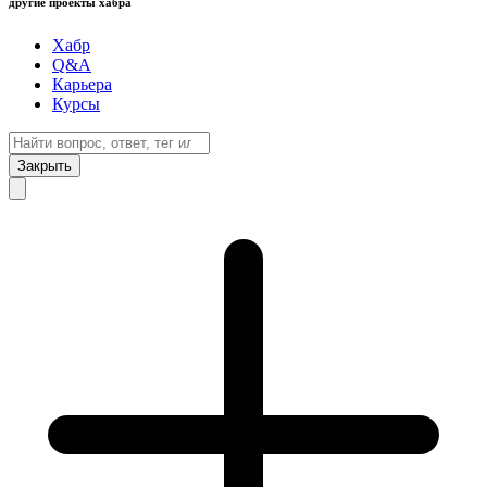
другие проекты хабра
Хабр
Q&A
Карьера
Курсы
Закрыть