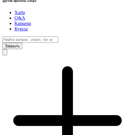
другие проекты хабра
Хабр
Q&A
Карьера
Курсы
Закрыть