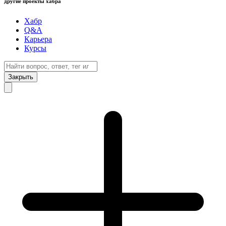
другие проекты хабра
Хабр
Q&A
Карьера
Курсы
Закрыть