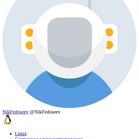
NikFedoseev
@NikFedoseev
Linux