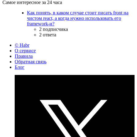
Самое интересное за 24 часа
Как понять, в каком случае стоит писать front на
чистом react, а когда нужно использовать его
framework-и?
2 подписчика
2 ответа
© Habr
О сервисе
Правила
Обратная связь
Блог