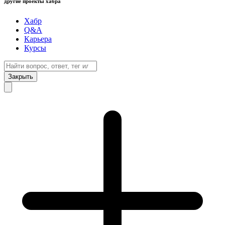
другие проекты хабра
Хабр
Q&A
Карьера
Курсы
Закрыть