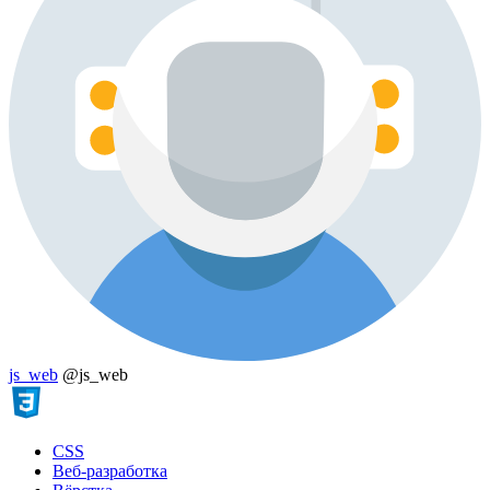
js_web
@js_web
CSS
Веб-разработка