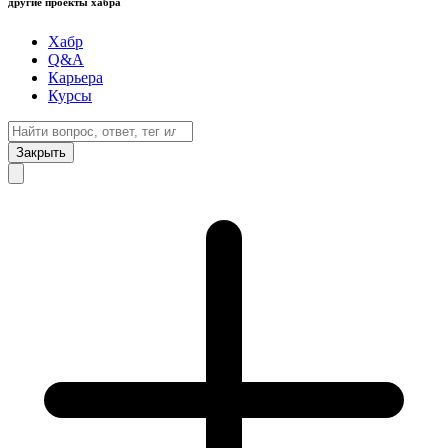
другие проекты хабра
Хабр
Q&A
Карьера
Курсы
Закрыть