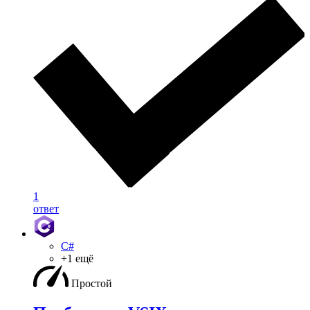
1
ответ
C#
+1 ещё
Простой