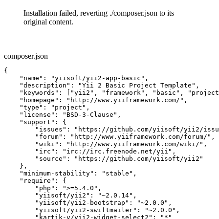
Installation failed, reverting ./composer.json to its
original content.
composer.json
{

    "name": "yiisoft/yii2-app-basic",

    "description": "Yii 2 Basic Project Template",

    "keywords": ["yii2", "framework", "basic", "project
    "homepage": "http://www.yiiframework.com/",

    "type": "project",

    "license": "BSD-3-Clause",

    "support": {

        "issues": "https://github.com/yiisoft/yii2/issu
        "forum": "http://www.yiiframework.com/forum/",

        "wiki": "http://www.yiiframework.com/wiki/",

        "irc": "irc://irc.freenode.net/yii",

        "source": "https://github.com/yiisoft/yii2"

    },

    "minimum-stability": "stable",

    "require": {

        "php": ">=5.4.0",

        "yiisoft/yii2": "~2.0.14",

        "yiisoft/yii2-bootstrap": "~2.0.0",

        "yiisoft/yii2-swiftmailer": "~2.0.0",

        "kartik-v/yii2-widget-select2": "*"
