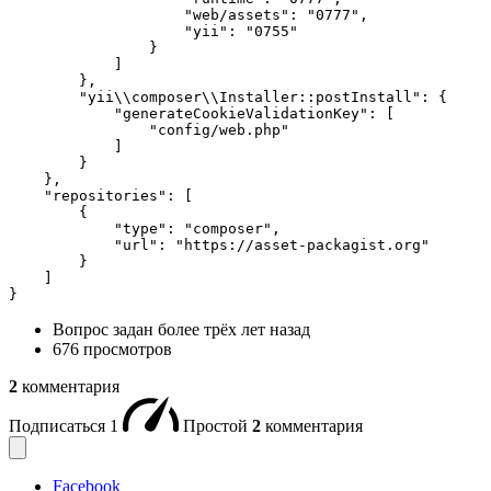
                    "web/assets": "0777",

                    "yii": "0755"

                }

            ]

        },

        "yii\\composer\\Installer::postInstall": {

            "generateCookieValidationKey": [

                "config/web.php"

            ]

        }

    },

    "repositories": [

        {

            "type": "composer",

            "url": "https://asset-packagist.org"

        }

    ]

}
Вопрос задан
более трёх лет назад
676 просмотров
2
комментария
Подписаться
1
Простой
2
комментария
Facebook