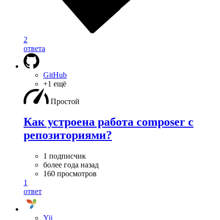
2
ответа
GitHub
+1 ещё
Простой
Как устроена работа composer с
репозиториями?
1 подписчик
более года назад
160 просмотров
1
ответ
Yii