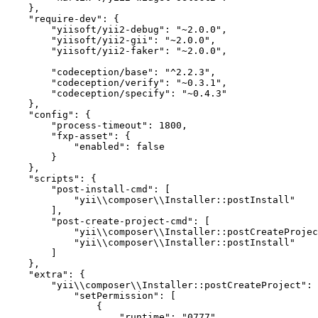
    },

    "require-dev": {

        "yiisoft/yii2-debug": "~2.0.0",

        "yiisoft/yii2-gii": "~2.0.0",

        "yiisoft/yii2-faker": "~2.0.0",

        "codeception/base": "^2.2.3",

        "codeception/verify": "~0.3.1",

        "codeception/specify": "~0.4.3"

    },

    "config": {

        "process-timeout": 1800,

        "fxp-asset": {

            "enabled": false

        }

    },

    "scripts": {

        "post-install-cmd": [

            "yii\\composer\\Installer::postInstall"

        ],

        "post-create-project-cmd": [

            "yii\\composer\\Installer::postCreateProjec
            "yii\\composer\\Installer::postInstall"

        ]

    },

    "extra": {

        "yii\\composer\\Installer::postCreateProject": 
            "setPermission": [

                {

                    "runtime": "0777",
