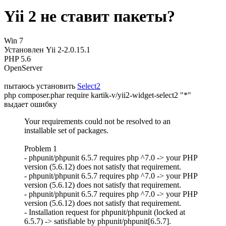
Yii 2 не ставит пакеты?
Win 7
Установлен Yii 2-2.0.15.1
PHP 5.6
OpenServer
пытаюсь установить
Select2
php composer.phar require kartik-v/yii2-widget-select2 "*"
выдает ошибку
Your requirements could not be resolved to an
installable set of packages.
Problem 1
- phpunit/phpunit 6.5.7 requires php ^7.0 -> your PHP
version (5.6.12) does not satisfy that requirement.
- phpunit/phpunit 6.5.7 requires php ^7.0 -> your PHP
version (5.6.12) does not satisfy that requirement.
- phpunit/phpunit 6.5.7 requires php ^7.0 -> your PHP
version (5.6.12) does not satisfy that requirement.
- Installation request for phpunit/phpunit (locked at
6.5.7) -> satisfiable by phpunit/phpunit[6.5.7].