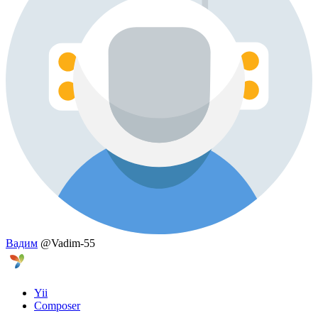
Вадим
@Vadim-55
Yii
Composer