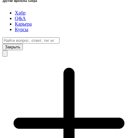
другие проекты хабра
Хабр
Q&A
Карьера
Курсы
Закрыть