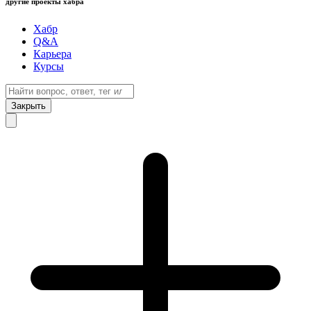
другие проекты хабра
Хабр
Q&A
Карьера
Курсы
Закрыть