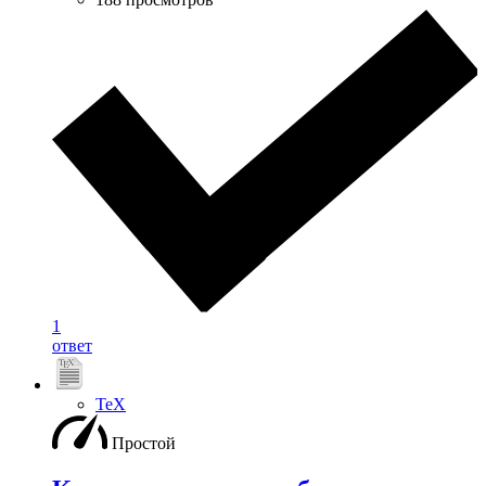
1
ответ
TeX
Простой