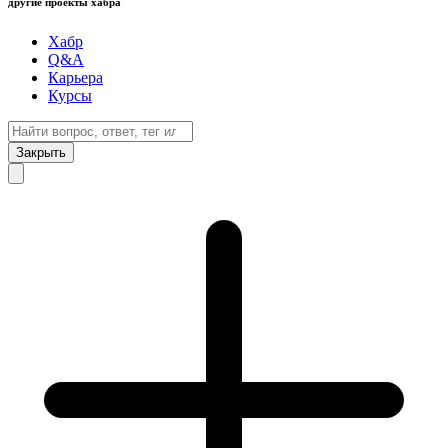
другие проекты хабра
Хабр
Q&A
Карьера
Курсы
Закрыть