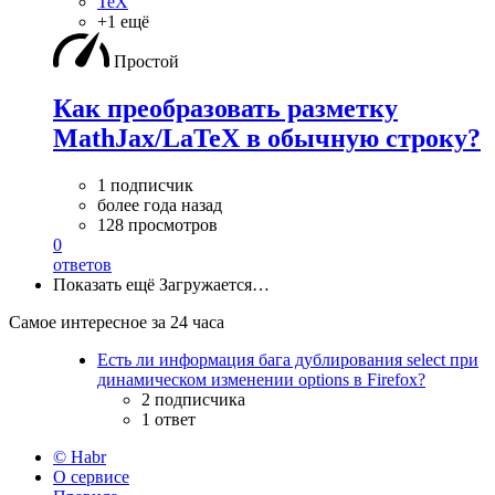
TeX
+1 ещё
Простой
Как преобразовать разметку
MathJax/LaTeX в обычную строку?
1 подписчик
более года назад
128 просмотров
0
ответов
Показать ещё
Загружается…
Самое интересное за 24 часа
Есть ли информация бага дублирования select при
динамическом изменении options в Firefox?
2 подписчика
1 ответ
© Habr
О сервисе