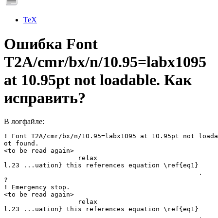
TeX
Ошибка Font
T2A/cmr/bx/n/10.95=labx1095
at 10.95pt not loadable. Как
исправить?
В логфайле:
! Font T2A/cmr/bx/n/10.95=labx1095 at 10.95pt not loada
ot found.

<to be read again> 

                   relax 

l.23 ...uation} this references equation \ref{eq1}

                                                  .

? 

! Emergency stop.

<to be read again> 

                   relax 

l.23 ...uation} this references equation \ref{eq1}

                                                  .
