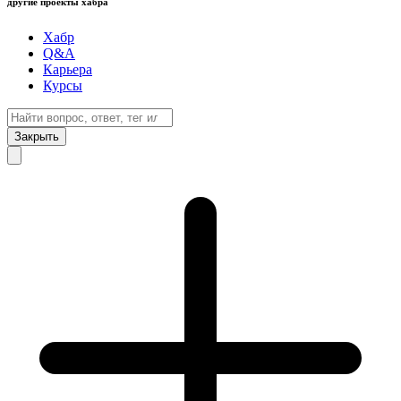
другие проекты хабра
Хабр
Q&A
Карьера
Курсы
Закрыть