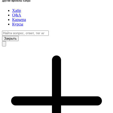
другие проекты хабра
Хабр
Q&A
Карьера
Курсы
Закрыть