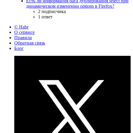
Есть ли информация бага дублирования select при
динамическом изменении options в Firefox?
2 подписчика
1 ответ
© Habr
О сервисе
Правила
Обратная связь
Блог