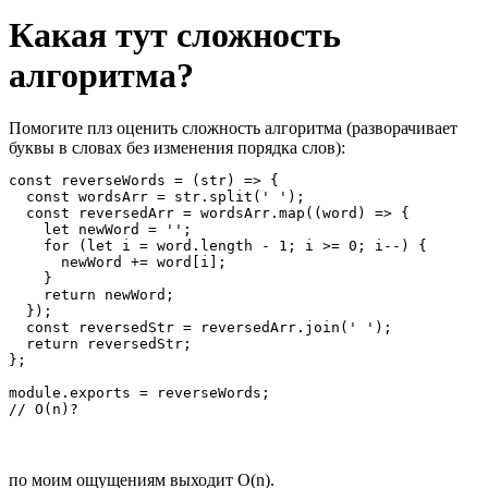
Какая тут сложность
алгоритма?
Помогите плз оценить сложность алгоритма (разворачивает
буквы в словах без изменения порядка слов):
const reverseWords = (str) => {

  const wordsArr = str.split(' ');

  const reversedArr = wordsArr.map((word) => {

    let newWord = '';

    for (let i = word.length - 1; i >= 0; i--) {

      newWord += word[i];

    }

    return newWord;

  });

  const reversedStr = reversedArr.join(' ');

  return reversedStr;

};

module.exports = reverseWords;

// O(n)?
по моим ощущениям выходит O(n).