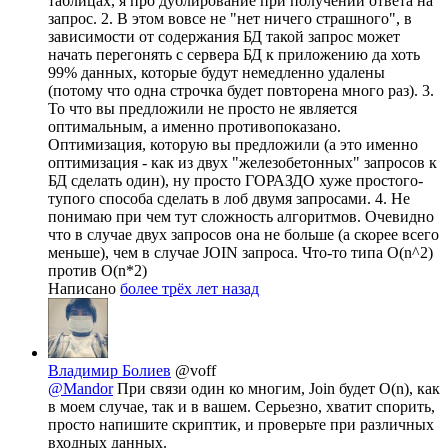
таблицах, я про дублирование при получении ответа на
запрос. 2. В этом вовсе не "нет ничего страшного", в
зависимости от содержания БД такой запрос может
начать перегонять с сервера БД к приложению да хоть
99% данных, которые будут немедленно удалены
(потому что одна строчка будет повторена много раз). 3.
То что вы предложили не просто не является
оптимальным, а именно противопоказано.
Оптимизация, которую вы предложили (а это именно
оптимизация - как из двух "железобетонных" запросов к
БД сделать один), ну просто ГОРАЗДО хуже простого-
тупого способа сделать в лоб двумя запросами. 4. Не
понимаю при чем тут сложность алгоритмов. Очевидно
что в случае двух запросов она не больше (а скорее всего
меньше), чем в случае JOIN запроса. Что-то типа O(n^2)
против O(n*2)
Написано
более трёх лет назад
Владимир Болиев
@voff
@Mandor
При связи один ко многим, Join будет O(n), как
в моем случае, так и в вашем. Серьезно, хватит спорить,
просто напишите скриптик, и проверьте при различных
входных данных.