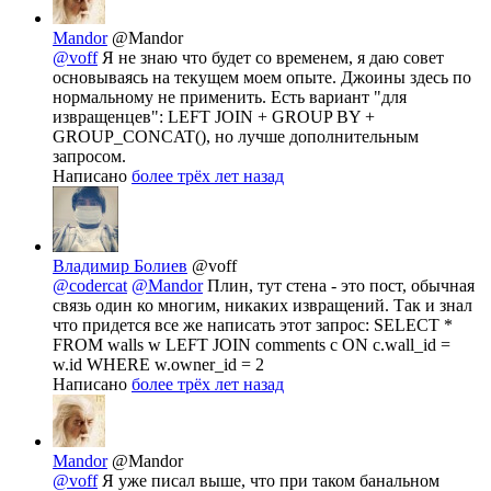
Mandor
@Mandor
@voff
Я не знаю что будет со временем, я даю совет
основываясь на текущем моем опыте. Джоины здесь по
нормальному не применить. Есть вариант "для
извращенцев": LEFT JOIN + GROUP BY +
GROUP_CONCAT(), но лучше дополнительным
запросом.
Написано
более трёх лет назад
Владимир Болиев
@voff
@codercat
@Mandor
Плин, тут стена - это пост, обычная
связь один ко многим, никаких извращений. Так и знал
что придется все же написать этот запрос: SELECT *
FROM walls w LEFT JOIN comments c ON c.wall_id =
w.id WHERE w.owner_id = 2
Написано
более трёх лет назад
Mandor
@Mandor
@voff
Я уже писал выше, что при таком банальном