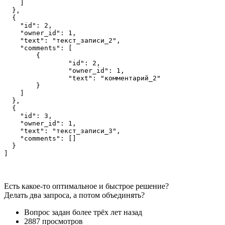
    ]

  },

  {

    "id": 2,

    "owner_id": 1,

    "text": "текст_записи_2",

    "comments": [

    	{

    		"id": 2,

    		"owner_id": 1,

    		"text": "комментарий_2"

    	}

    ]

  },

  {

    "id": 3,

    "owner_id": 1,

    "text": "текст_записи_3",

    "comments": []

  }

]
Есть какое-то оптимальное и быстрое решение?
Делать два запроса, а потом объединять?
Вопрос задан
более трёх лет назад
2887 просмотров