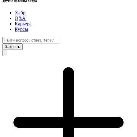
другие проекты хабра
Хабр
Q&A
Карьера
Курсы
Закрыть