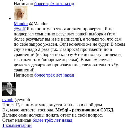
Написано
более трёх лет назад
Mandor
@Mandor
@voff
Я не понимаю что я должен проверять. Я не
подвергал сомнению результат вашей выборки (тем
более результат вы и не написали), а только то, что сам
по себе запрос ужасен. O(n) конечно же не будет. В моем
случае надо 2 раза (т.к. 2 запроса) произвести по n
сравнений (выборка по ключу + не используя индексы,
т.к. иначе там бинарные деревья). В вашем случае
делается декартово произведение, следовательно x*y
сравнений.
Написано
более трёх лет назад
evnuh
@evnuh
Поиск Гугл помог мне, впусти и ты его в свой дом
Эх, мало читаете, господа.
MySql - реляционная СУБД.
Дальше сами должны понять ответ на свой вопрос.
Ответ написан
более трёх лет назад
1
комментарий