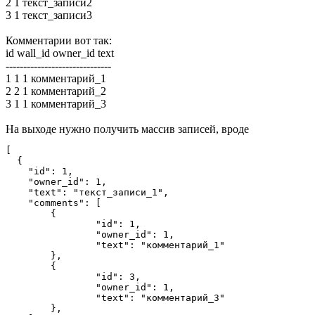
2 1 текст_записи2
3 1 текст_записи3
Комментарии вот так:
id wall_id owner_id text
------------------------------
1 1 1 комментарий_1
2 2 1 комментарий_2
3 1 1 комментарий_3
На выходе нужно получить массив записей, вроде
[

  {

    "id": 1,

    "owner_id": 1,

    "text": "текст_записи_1",

    "comments": [

    	{

    		"id": 1,

    		"owner_id": 1,

    		"text": "комментарий_1"

    	},

    	{

    		"id": 3,

    		"owner_id": 1,

    		"text": "комментарий_3"

    	},
