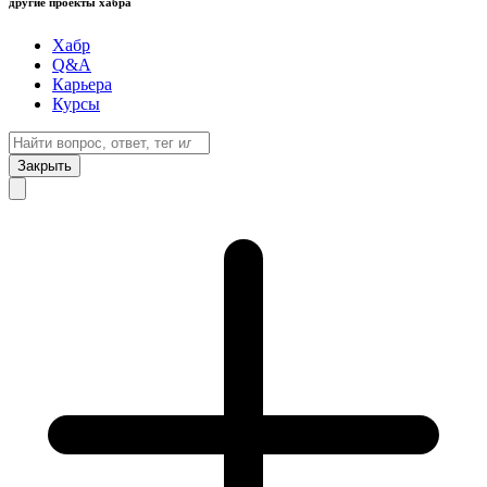
другие проекты хабра
Хабр
Q&A
Карьера
Курсы
Закрыть