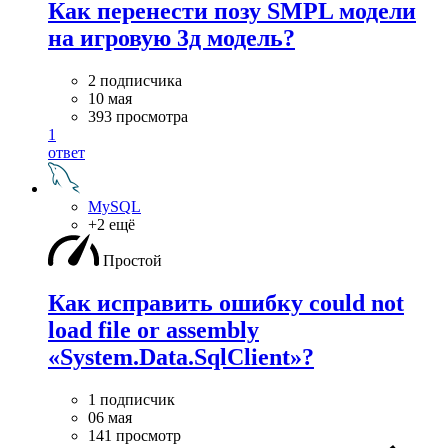
Как перенести позу SMPL модели
на игровую 3д модель?
2 подписчика
10 мая
393 просмотра
1
ответ
MySQL
+2 ещё
Простой
Как исправить ошибку could not
load file or assembly
«System.Data.SqlClient»?
1 подписчик
06 мая
141 просмотр