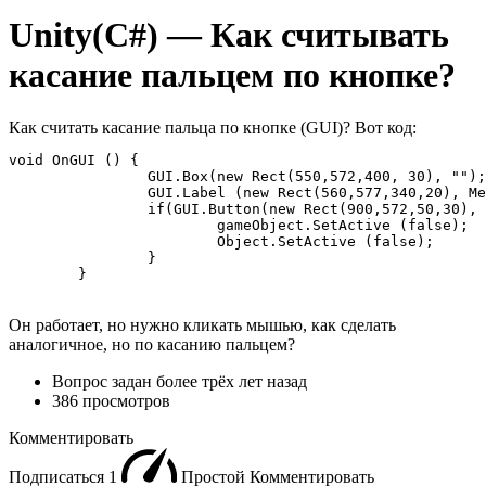
Unity(C#) — Как считывать
касание пальцем по кнопке?
Как считать касание пальца по кнопке (GUI)? Вот код:
void OnGUI () {

		GUI.Box(new Rect(550,572,400, 30), "");

		GUI.Label (new Rect(560,577,340,20), Message1);

		if(GUI.Button(new Rect(900,572,50,30), "ОК")) {

			gameObject.SetActive (false);

			Object.SetActive (false);

		}

	}
Он работает, но нужно кликать мышью, как сделать
аналогичное, но по касанию пальцем?
Вопрос задан
более трёх лет назад
386 просмотров
Комментировать
Подписаться
1
Простой
Комментировать