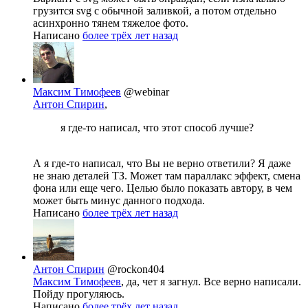
грузится svg с обычной заливкой, а потом отдельно
асинхронно тянем тяжелое фото.
Написано
более трёх лет назад
Максим Тимофеев
@webinar
Антон Спирин
,
я где-то написал, что этот способ лучше?
А я где-то написал, что Вы не верно ответили? Я даже
не знаю деталей ТЗ. Может там параллакс эффект, смена
фона или еще чего. Целью было показать автору, в чем
может быть минус данного подхода.
Написано
более трёх лет назад
Антон Спирин
@rockon404
Максим Тимофеев
, да, чет я загнул. Все верно написали.
Пойду прогуляюсь.
Написано
более трёх лет назад