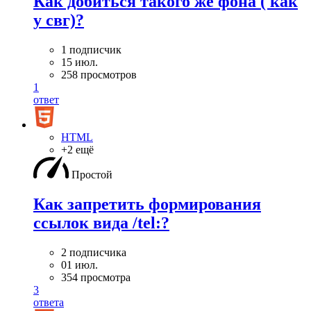
Как добиться такого же фона ( как
у свг)?
1 подписчик
15 июл.
258 просмотров
1
ответ
HTML
+2 ещё
Простой
Как запретить формирования
ссылок вида /tel:?
2 подписчика
01 июл.
354 просмотра
3
ответа