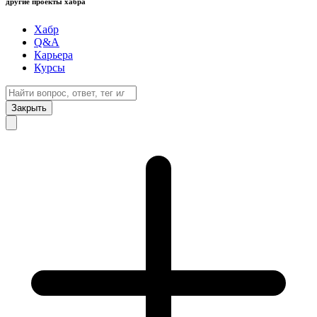
другие проекты хабра
Хабр
Q&A
Карьера
Курсы
Закрыть