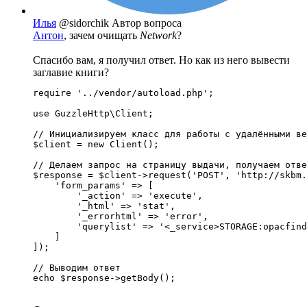
Илья
@sidorchik
Автор вопроса
Антон
, зачем очищать
Network
?
Спасибо вам, я получил ответ. Но как из него вывести
заглавие книги?
require '../vendor/autoload.php';

use GuzzleHttp\Client;

// Инициализируем класс для работы с удалёнными ве
$client = new Client();

// Делаем запрос на страницу выдачи, получаем отве
$response = $client->request('POST', 'http://skbm.
    'form_params' => [

        '_action' => 'execute',

        '_html' => 'stat',

        '_errorhtml' => 'error',

        'querylist' => '<_service>STORAGE:opacfind
    ]

]);

// Выводим ответ

echo $response->getBody();