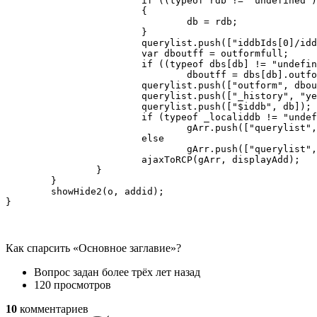
			if ((typeof rdb != "undefined") && (rdb != ""))

			{

				db = rdb;

			}

			querylist.push(["iddbIds[0]/iddb", db]);

			var dboutff = outformfull;

			if ((typeof dbs[db] != "undefined") && (typeof dbs[db].outformfull != "undefined"))

				dboutff = dbs[db].outformfull;

			querylist.push(["outform", dboutff]);

			querylist.push(["_history", "yes"]);

			querylist.push(["$iddb", db]);

			if (typeof _localiddb != "undefined")

				gArr.push(["querylist", prepareQueryString(querylist, _iddb)]);

			else

				gArr.push(["querylist", prepareQueryString(querylist, db)]);

			ajaxToRCP(gArr, displayAdd);

		}

	}

	showHide2(o, addid);

}
Как спарсить «Основное заглавие»?
Вопрос задан
более трёх лет назад
120 просмотров
10
комментариев