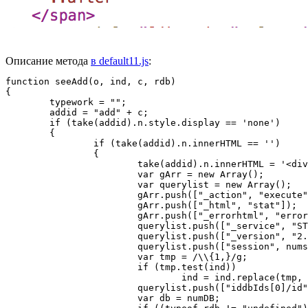
Описание метода
в default11.js
:
function seeAdd(o, ind, c, rdb)

{

	typework = "";

	addid = "add" + c;

	if (take(addid).n.style.display == 'none')

	{

		if (take(addid).n.innerHTML == '')

		{

			take(addid).n.innerHTML = '<div class="progress small"><div></div></div>';

			var gArr = new Array();

			var querylist = new Array();

			gArr.push(["_action", "execute"]);

			gArr.push(["_html", "stat"]);

			gArr.push(["_errorhtml", "error"]);

			querylist.push(["_service", "STORAGE:opacfindd:FindView"]);

			querylist.push(["_version", "2.3.0"]);

			querylist.push(["session", numsean]);

			var tmp = /\\{1,}/g;

			if (tmp.test(ind))

				ind = ind.replace(tmp, '\\');

			querylist.push(["iddbIds[0]/id", ind]);

			var db = numDB;
