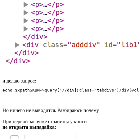
и делаю запрос:
echo $xpathSKBM->query('//div[@class="tabdivs"]/div[@cl
Но ничего не выводится. Разбираюсь почему.
При первой загрузке страницы у книги
не открыта выпадайка: