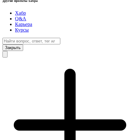
другие проекты хабра
Хабр
Q&A
Карьера
Курсы
Закрыть