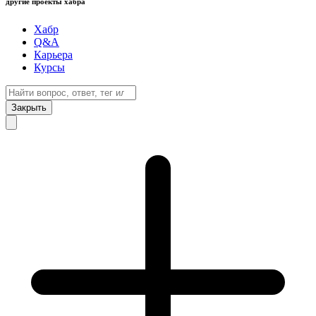
другие проекты хабра
Хабр
Q&A
Карьера
Курсы
Закрыть