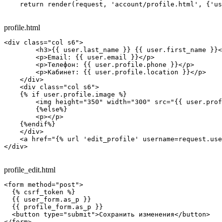
    return render(request, 'account/profile.html', {'us
profile.html
<div class="col s6">

        <h3>{{ user.last_name }} {{ user.first_name }}<
        <p>Email: {{ user.email }}</p>

        <p>Телефон: {{ user.profile.phone }}</p>

        <p>Кабинет: {{ user.profile.location }}</p>

    </div>

    <div class="col s6">

    {% if user.profile.image %}

        <img height="350" width="300" src="{{ user.prof
        {%else%}

        <p></p>

    {%endif%}

    </div>

    <a href="{% url 'edit_profile' username=request.use
</div>
profile_edit.html
<form method="post">

  {% csrf_token %}

  {{ user_form.as_p }}

  {{ profile_form.as_p }}

  <button type="submit">Сохранить изменения</button>

</form>