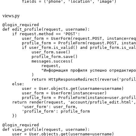
        fields = ('phone', 'location', 'image')
views.py
@login_required

def edit_profile(request, username):

    if request.method == 'POST':

        user_form = UserForm(request.POST, instance=req
        profile_form = ProfileForm(request.POST, instan
        if user_form.is_valid() and profile_form.is_val
            user_form.save()

            profile_form.save()

            messages.success(

                request,

                "Информация профиля успешно отредактиро
            )

            return HttpResponseRedirect(reverse('profil
    else:

        user = User.objects.get(username=username)

        user_form = UserForm(instance=user)

        profile_form = ProfileForm(instance=user.profil
    return render(request, 'account/profile_edit.html',
        'user_form': user_form,

        'profile_form': profile_form

    })

@login_required

def view_profile(request, username):

    user = User.objects.get(username=username)
