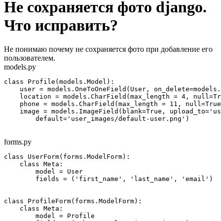
Не сохраняется фото django.
Что исправить?
Не понимаю почему не сохраняется фото при добавление его
пользователем.
models.py
class Profile(models.Model):

    user = models.OneToOneField(User, on_delete=models.
    location = models.CharField(max_length = 4, null=Tr
    phone = models.CharField(max_length = 11, null=True
    image = models.ImageField(blank=True, upload_to='us
        default='user_images/default-user.png')
forms.py
class UserForm(forms.ModelForm):

    class Meta:

        model = User

        fields = ('first_name', 'last_name', 'email')

class ProfileForm(forms.ModelForm):

    class Meta:

        model = Profile
