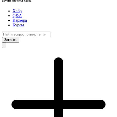
другие проекты хабра
Хабр
Q&A
Карьера
Курсы
Закрыть