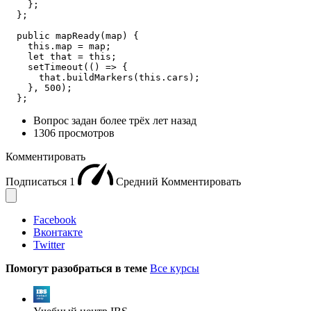
    };

  };

  public mapReady(map) {

    this.map = map;

    let that = this;

    setTimeout(() => {

      that.buildMarkers(this.cars);

    }, 500);

  };
Вопрос задан
более трёх лет назад
1306 просмотров
Комментировать
Подписаться
1
Средний
Комментировать
Facebook
Вконтакте
Twitter
Помогут разобраться в теме
Все курсы