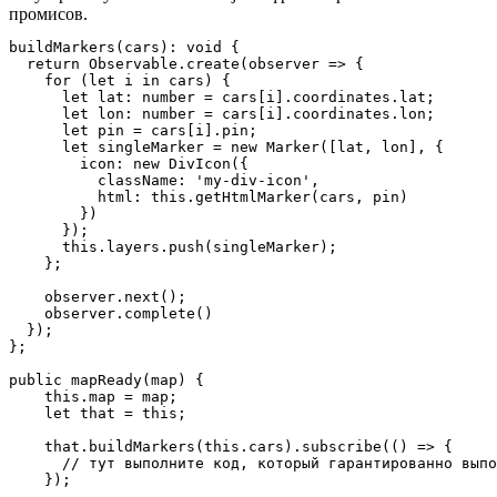
промисов.
buildMarkers(cars): void {

  return Observable.create(observer => {

    for (let i in cars) {

      let lat: number = cars[i].coordinates.lat;

      let lon: number = cars[i].coordinates.lon;

      let pin = cars[i].pin;

      let singleMarker = new Marker([lat, lon], {

        icon: new DivIcon({

          className: 'my-div-icon',

          html: this.getHtmlMarker(cars, pin)

        })

      });

      this.layers.push(singleMarker);

    };

    observer.next();

    observer.complete()

  });

};

public mapReady(map) {

    this.map = map;

    let that = this;

    that.buildMarkers(this.cars).subscribe(() => {

      // тут выполните код, который гарантированно выпо
    });
