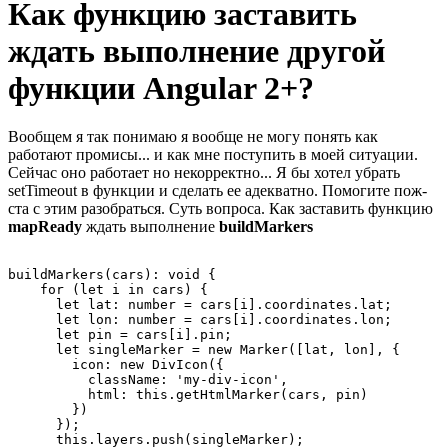
Как функцию заставить
ждать выполнение другой
функции Angular 2+?
Вообщем я так понимаю я вообще не могу понять как
работают промисы... и как мне поступить в моей ситуации.
Сейчас оно работает но некорректно... Я бы хотел убрать
setTimeout в функции и сделать ее адекватно. Помогите пож-
ста с этим разобраться. Суть вопроса. Как заставить функцию
mapReady
ждать выполнение
buildMarkers
buildMarkers(cars): void {

    for (let i in cars) {

      let lat: number = cars[i].coordinates.lat;

      let lon: number = cars[i].coordinates.lon;

      let pin = cars[i].pin;

      let singleMarker = new Marker([lat, lon], {

        icon: new DivIcon({

          className: 'my-div-icon',

          html: this.getHtmlMarker(cars, pin)

        })

      });

      this.layers.push(singleMarker);
