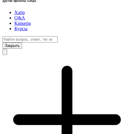
другие проекты хабра
Хабр
Q&A
Карьера
Курсы
Закрыть