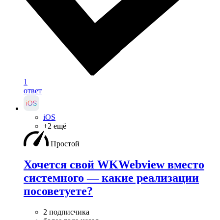
1
ответ
iOS
+2 ещё
Простой
Хочется свой WKWebview вместо
системного — какие реализации
посоветуете?
2 подписчика