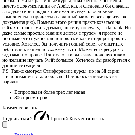
не было. Читал различные курсы, тоже бесполезно. Решил
начать с документации от Apple, как и следовало бы сначала.
Это дало свои плоды в понимании, изучил основные
компоненты и процессы (на данный момент все еще изучаю
документацию). Помимо этого решил практиковаться на
сайтах с простыми задачами, по типу codewars, hackerrank. Но
даже самые простые задания даются с трудом, я просто не
понимаю что нужно задействовать и как интерпретировать
условие. Хотелось бы получить годный совет от опытных
ребят или кто шел по схожему пути. Может есть ресурсы с
задачами по проще. Понимаю что выгляжу "подснежником",
но желание изучать Swift большое. Хотелось бы разобраться с
данной ситуацией.
P.S. Также смотрел Стэнфордские курсы, но на 3й серии
"непонимания" стало больше. Пришлось отложить этот
вариант.
Вопрос задан
более трёх лет назад
806 просмотров
Комментировать
Подписаться
2
Простой
Комментировать