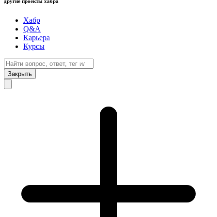
другие проекты хабра
Хабр
Q&A
Карьера
Курсы
Закрыть