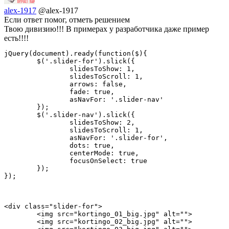
alex-1917
@alex-1917
Если ответ помог, отметь решением
Твою дивизию!!! В примерах у разработчика даже пример
есть!!!!
jQuery(document).ready(function($){

	$('.slider-for').slick({

		slidesToShow: 1,

		slidesToScroll: 1,

		arrows: false,

		fade: true,

		asNavFor: '.slider-nav'

	});

	$('.slider-nav').slick({

		slidesToShow: 2,

		slidesToScroll: 1,

		asNavFor: '.slider-for',

		dots: true,

		centerMode: true,

		focusOnSelect: true

	});

});
<div class="slider-for">

	<img src="kortingo_01_big.jpg" alt="">

	<img src="kortingo_02_big.jpg" alt="">
