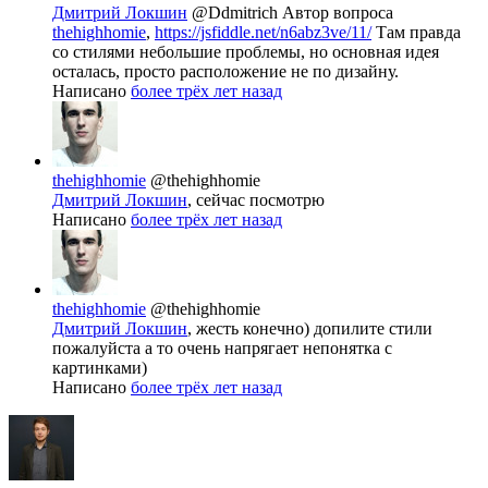
Дмитрий Локшин
@Ddmitrich
Автор вопроса
thehighhomie
,
https://jsfiddle.net/n6abz3ve/11/
Там правда
со стилями небольшие проблемы, но основная идея
осталась, просто расположение не по дизайну.
Написано
более трёх лет назад
thehighhomie
@thehighhomie
Дмитрий Локшин
, сейчас посмотрю
Написано
более трёх лет назад
thehighhomie
@thehighhomie
Дмитрий Локшин
, жесть конечно) допилите стили
пожалуйста а то очень напрягает непонятка с
картинками)
Написано
более трёх лет назад