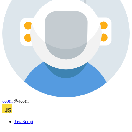
acorn
@acorn
JavaScript