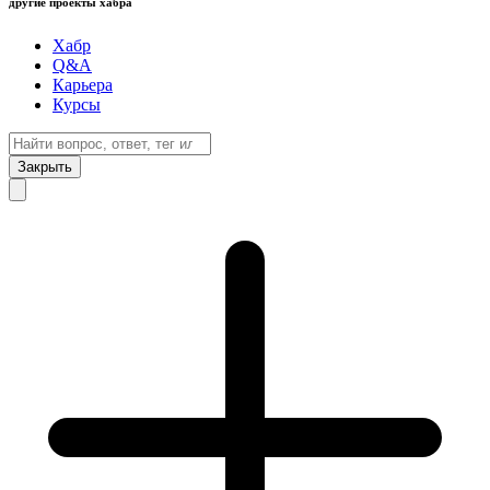
другие проекты хабра
Хабр
Q&A
Карьера
Курсы
Закрыть