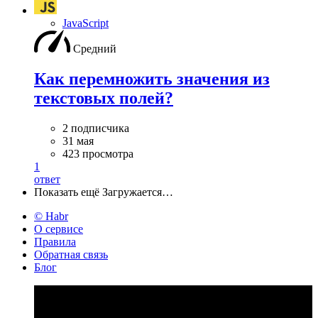
JavaScript
Средний
Как перемножить значения из
текстовых полей?
2 подписчика
31 мая
423 просмотра
1
ответ
Показать ещё
Загружается…
© Habr
О сервисе
Правила
Обратная связь
Блог