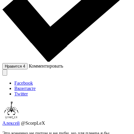
Комментировать
Нравится
4
Facebook
Вконтакте
Twitter
Алексей
@ScorpLeX
Это конечно не питон и не руби, но для плеера я бы