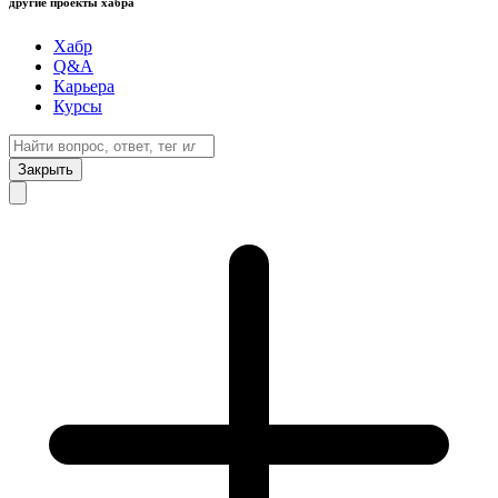
другие проекты хабра
Хабр
Q&A
Карьера
Курсы
Закрыть