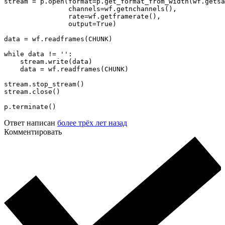
stream = p.open(format=p.get_format_from_width(wf.getsa
                channels=wf.getnchannels(),

                rate=wf.getframerate(),

                output=True)

data = wf.readframes(CHUNK)

while data != '':

    stream.write(data)

    data = wf.readframes(CHUNK)

stream.stop_stream()

stream.close()

Ответ написан
более трёх лет назад
Комментировать