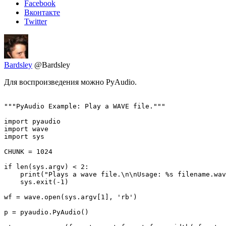
Facebook
Вконтакте
Twitter
Bardsley
@Bardsley
Для воспроизведения можно PyAudio.
"""PyAudio Example: Play a WAVE file."""

import pyaudio

import wave

import sys

CHUNK = 1024

if len(sys.argv) < 2:

    print("Plays a wave file.\n\nUsage: %s filename.wav
    sys.exit(-1)

wf = wave.open(sys.argv[1], 'rb')

p = pyaudio.PyAudio()
