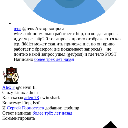
reus
@reus
Автор вопроса
wireshark нормально работает с http, но когда запросы
идут через http2.0 то запросы просто отображаются как
tcp, fiddler может сканить приложение, но он криво
работает с бразером (не показывает запросы) + не
понтно какой запрос ушел (get/post) и где тело POST
Написано
более трёх лет назад
Alex F
@delvin-fil
Crazy Linux-admin
Как сказал
artem78
: wireshark
Ко всему: iftop, lsof
И
Сергей Горностаев
добавил: tcpdump
Ответ написан
более трёх лет назад
Комментировать