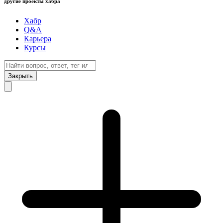
другие проекты хабра
Хабр
Q&A
Карьера
Курсы
Закрыть