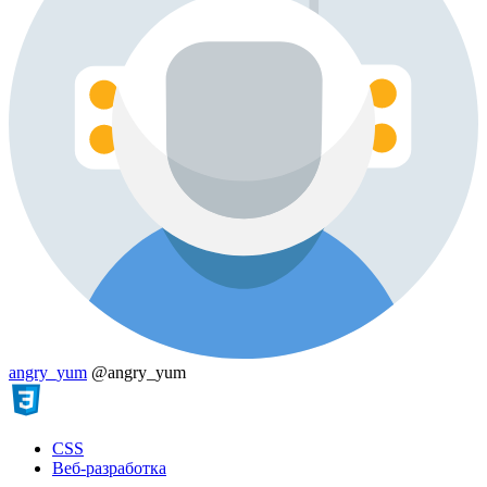
angry_yum
@angry_yum
CSS
Веб-разработка