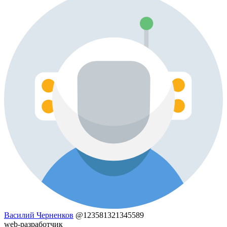
Василий Черненков
@123581321345589
web-разработчик