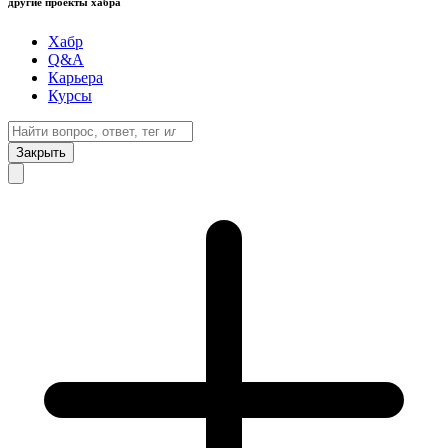
другие проекты хабра
Хабр
Q&A
Карьера
Курсы
Закрыть