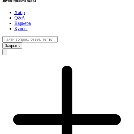
другие проекты хабра
Хабр
Q&A
Карьера
Курсы
Закрыть