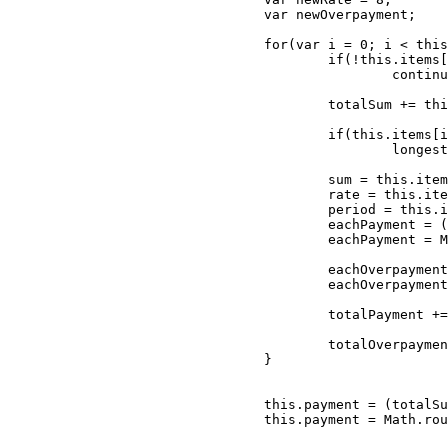
				var newOverpayment;

				for(var i = 0; i < this.items.length; i++) {

					if(!this.items[i].sum || !this.items[i].rate || !this.items[i].period)

						continue;

					totalSum += this.items[i].sum;

					if(this.items[i].period > longestPeriod)

						longestPeriod = this.items[i].period;

					sum = this.items[i].sum;

					rate = this.items[i].rate;

					period = this.items[i].period;

					eachPayment = (sum*(rate/1200)) / (1 - Math.pow((1+(rate/1200)), -period));

					eachPayment = Math.round(eachPayment * 100) / 100;

					eachOverpayment = (sum - eachPayment * period) * -1;

					eachOverpayment = Math.round(eachOverpayment * 100) / 100;

					totalPayment += eachPayment;

					totalOverpayment += eachOverpayment;

				}

				this.payment = (totalSum*(newRate/1200)) / (1 - Math.pow((1+(newRate/1200)), -longestPeriod));

				this.payment = Math.round(this.payment * 100) / 100;
