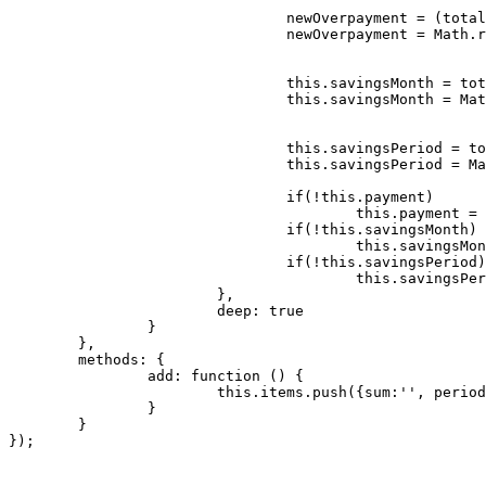
				newOverpayment = (totalSum - this.payment * longestPeriod) * -1;

				newOverpayment = Math.round(newOverpayment * 100) / 100;

				this.savingsMonth = totalPayment - this.payment;

				this.savingsMonth = Math.round(this.savingsMonth * 100) / 100;

				this.savingsPeriod = totalOverpayment - newOverpayment;

				this.savingsPeriod = Math.round(this.savingsPeriod * 100) / 100;

				if(!this.payment)

					this.payment = 0;

				if(!this.savingsMonth)

					this.savingsMonth = 0;

				if(!this.savingsPeriod)

					this.savingsPeriod = 0;

			},

			deep: true

		}

	},

	methods: {

		add: function () {

			this.items.push({sum:'', period:'', rate:''});

		}

	}

});