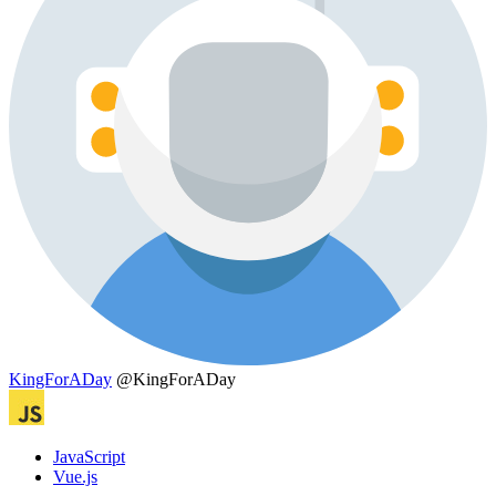
KingForADay
@KingForADay
JavaScript
Vue.js