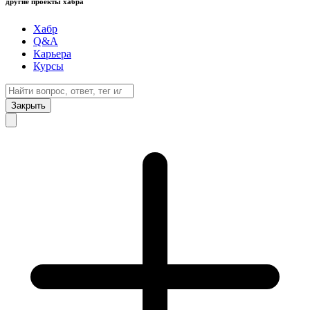
другие проекты хабра
Хабр
Q&A
Карьера
Курсы
Закрыть