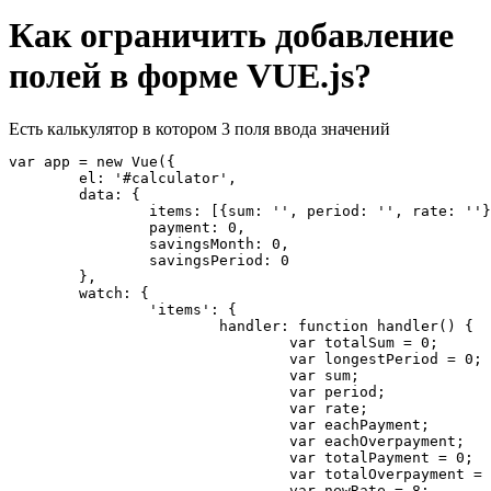
Как ограничить добавление
полей в форме VUE.js?
Есть калькулятор в котором 3 поля ввода значений
var app = new Vue({

	el: '#calculator',

	data: {

		items: [{sum: '', period: '', rate: ''}],

		payment: 0,

		savingsMonth: 0,

		savingsPeriod: 0

	},

	watch: {

		'items': {

			handler: function handler() {

				var totalSum = 0;

				var longestPeriod = 0;

				var sum;

				var period;

				var rate;

				var eachPayment;

				var eachOverpayment;

				var totalPayment = 0;

				var totalOverpayment = 0;

				var newRate = 8;
