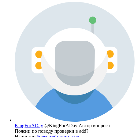
KingForADay
@KingForADay
Автор вопроса
Поясни по поводу проверки в add?
Написано
более трёх лет назад