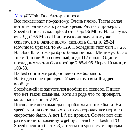
Alex
@NJohnDoe
Автор вопроса
Все показывает по-разному. Очень плохо. Тесты делал
вот в течение часа в разное время. Раз по 5 проверял.
Speedtest показывал upload от 17 до 96 Mbps. На загрузку
от 23 до 165 Mbps. При этом к одному и тому же
серверу, но в разное время, скорость была то 25-24
(download-upload), то 96-129. Последний тест был 17-25.
На cloudflare тоже разброс большой был. Минимум было
то ли 6, то ли 8 на download, и до 112 вроде. Один из
последних тестов был вообще 2.85-4.95. Через 10 минут
103-53.
На fast com тоже разброс такой же большой.
На Яндексе не проверял. У меня там свой IP адрес
вообще.
Speedtest-cli не запустился вообще на сервере. Пишет,
что нет такой команды. Хотя я вроде что-то проверял,
когда настраивал VPN.
Последние две команды с проблемами тоже были. На
speedtest и на остальных каких-то городах все норм со
скоростью было. А вот LA не прошел. Сейчас вот еще
раз выполнил команду wget -qO- bench.sh | bash и I/O
Speed средний был 353, а тесты по speedtest и городам