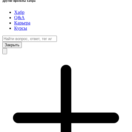
другие проекты хабра
Хабр
Q&A
Карьера
Курсы
Закрыть