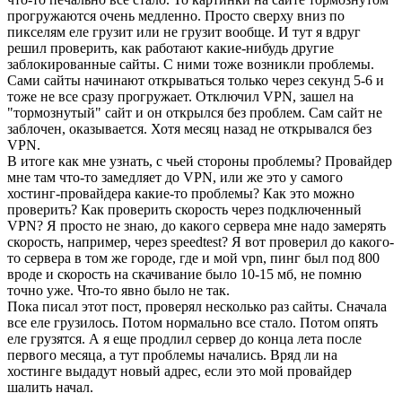
прогружаются очень медленно. Просто сверху вниз по
пикселям еле грузит или не грузит вообще. И тут я вдруг
решил проверить, как работают какие-нибудь другие
заблокированные сайты. С ними тоже возникли проблемы.
Сами сайты начинают открываться только через секунд 5-6 и
тоже не все сразу прогружает. Отключил VPN, зашел на
"тормознутый" сайт и он открылся без проблем. Сам сайт не
заблочен, оказывается. Хотя месяц назад не открывался без
VPN.
В итоге как мне узнать, с чьей стороны проблемы? Провайдер
мне там что-то замедляет до VPN, или же это у самого
хостинг-провайдера какие-то проблемы? Как это можно
проверить? Как проверить скорость через подключенный
VPN? Я просто не знаю, до какого сервера мне надо замерять
скорость, например, через speedtest? Я вот проверил до какого-
то сервера в том же городе, где и мой vpn, пинг был под 800
вроде и скорость на скачивание было 10-15 мб, не помню
точно уже. Что-то явно было не так.
Пока писал этот пост, проверял несколько раз сайты. Сначала
все еле грузилось. Потом нормально все стало. Потом опять
еле грузятся. А я еще продлил сервер до конца лета после
первого месяца, а тут проблемы начались. Вряд ли на
хостинге выдадут новый адрес, если это мой провайдер
шалить начал.