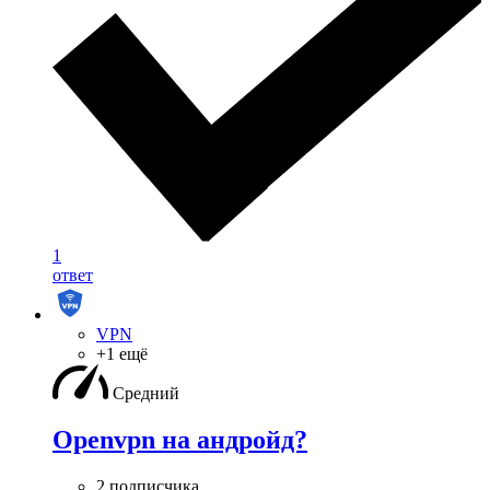
1
ответ
VPN
+1 ещё
Средний
Openvpn на андройд?
2 подписчика