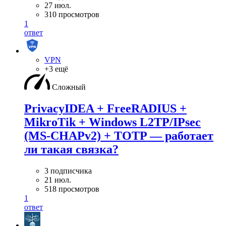
27 июл.
310 просмотров
1
ответ
VPN
+3 ещё
Сложный
PrivacyIDEA + FreeRADIUS +
MikroTik + Windows L2TP/IPsec
(MS-CHAPv2) + TOTP — работает
ли такая связка?
3 подписчика
21 июл.
518 просмотров
1
ответ