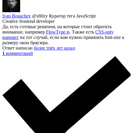
Ivan Bogachev
@sfi0zy
Куратор тега JavaScript
Creative frontend developer
Да, есть готовые решения, на которые стоит обратить
внимание, например
FlowType.js
. Также есть
CSS-only
вариант
на тот случай, если вам нужно привязать font-size к
размеру окна браузера.
Ответ написан
более трёх лет назад
1
комментарий