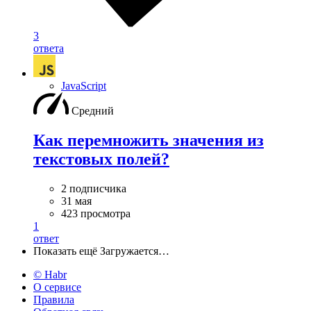
3
ответа
JavaScript
Средний
Как перемножить значения из
текстовых полей?
2 подписчика
31 мая
423 просмотра
1
ответ
Показать ещё
Загружается…
© Habr
О сервисе
Правила