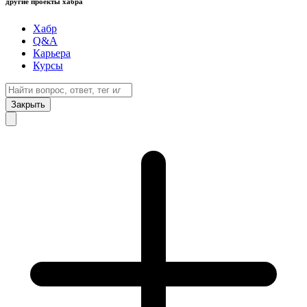
другие проекты хабра
Хабр
Q&A
Карьера
Курсы
Закрыть