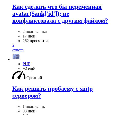
Как сделать что бы переменная
avatar($ank['id']); не
конфликтовала с другим файлом?
2 подписчика
17 июн.
262 просмотра
2
ответа
PHP
+2 ещё
Средний
Как решить проблему с smtp
сервером?
1 подписчик
03 июн.