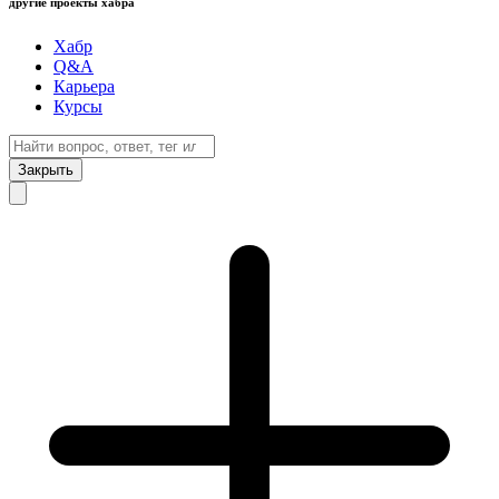
другие проекты хабра
Хабр
Q&A
Карьера
Курсы
Закрыть