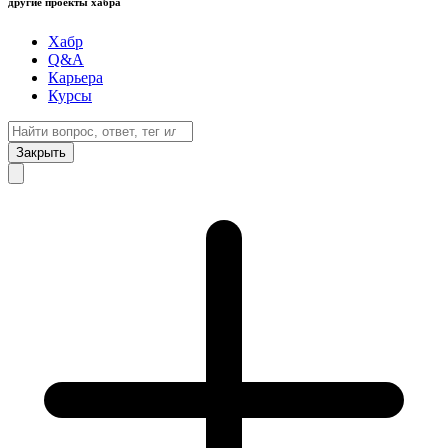
другие проекты хабра
Хабр
Q&A
Карьера
Курсы
Закрыть