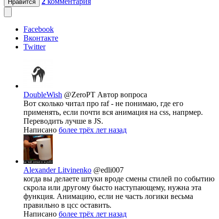
2
комментария
Нравится
Facebook
Вконтакте
Twitter
DoubleWish
@ZeroPT
Автор вопроса
Вот сколько читал про raf - не понимаю, где его
применять, если почти вся анимация на css, напрмер.
Переводить лучше в JS.
Написано
более трёх лет назад
Alexander Litvinenko
@edli007
когда вы делаете штуки вроде смены стилей по событию
скрола или другому бысто наступающему, нужна эта
функция. Анимацию, если не часть логики весьма
правильно в цсс оставить.
Написано
более трёх лет назад