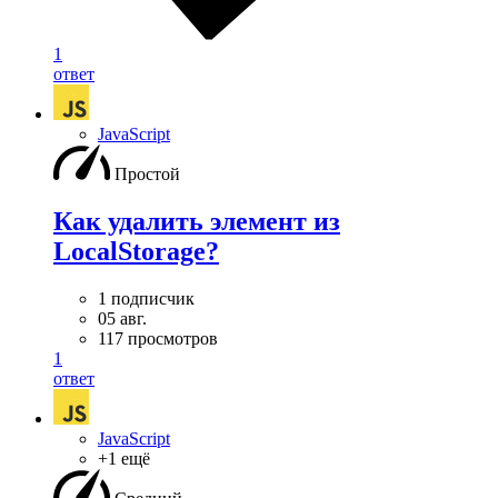
1
ответ
JavaScript
Простой
Как удалить элемент из
LocalStorage?
1 подписчик
05 авг.
117 просмотров
1
ответ
JavaScript
+1 ещё